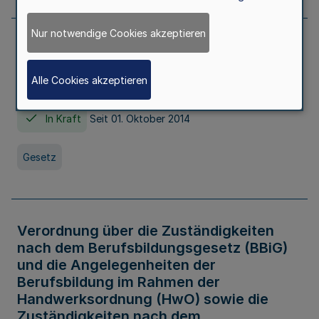
Nur notwendige Cookies akzeptieren
Gesetz über die Hochschulen des Landes
Nordrhein-Westfalen (Hochschulgesetz -
Alle Cookies akzeptieren
HG)
In Kraft
Seit 01. Oktober 2014
Gesetz
Verordnung über die Zuständigkeiten
nach dem Berufsbildungsgesetz (BBiG)
und die Angelegenheiten der
Berufsbildung im Rahmen der
Handwerksordnung (HwO) sowie die
Zuständigkeiten nach dem