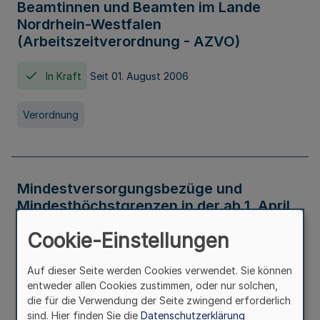
Beamtinnen und Beamten im Lande
Nordrhein-Westfalen
(Arbeitszeitverordnung - AZVO)
In Kraft
Seit 01. August 2006
Verordnung
Mindestversorgungsbezüge und
Mindesthöchstgrenzen in der ab 1. April
2026 maßgeblichen Höhe
Cookie-Einstellungen
In Kraft
Seit 31. Juli 2026
Auf dieser Seite werden Cookies verwendet. Sie können
entweder allen Cookies zustimmen, oder nur solchen,
Verwaltungsvorschrift
die für die Verwendung der Seite zwingend erforderlich
sind. Hier finden Sie die
Datenschutzerklärung