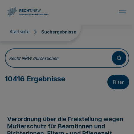
Direkt zum Inhalt
Startseite
Suchergebnisse
Suchergebnisse
Recht NRW durchsuchen
10416 Ergebnisse
Filter
Verordnung über die Freistellung wegen
Mutterschutz für Beamtinnen und
Richterinnen, Eltern - und Pflegezeit,