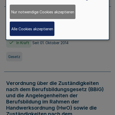
Nur notwendige Cookies akzeptieren
Gesetz über die Hochschulen des Landes
Nordrhein-Westfalen (Hochschulgesetz -
Alle Cookies akzeptieren
HG)
In Kraft
Seit 01. Oktober 2014
Gesetz
Verordnung über die Zuständigkeiten
nach dem Berufsbildungsgesetz (BBiG)
und die Angelegenheiten der
Berufsbildung im Rahmen der
Handwerksordnung (HwO) sowie die
Zuständigkeiten nach dem