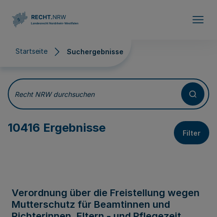
Direkt zum Inhalt
Startseite
Suchergebnisse
Suchergebnisse
Recht NRW durchsuchen
10416 Ergebnisse
Filter
Verordnung über die Freistellung wegen
Mutterschutz für Beamtinnen und
Richterinnen, Eltern - und Pflegezeit,