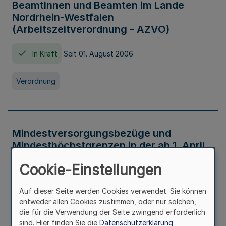
Beamtinnen und Beamten im Lande
Nordrhein-Westfalen
(Arbeitszeitverordnung - AZVO)
In Kraft
Seit 01. August 2006
Verordnung
Mindestversorgungsbezüge und
Mindesthöchstgrenzen in der ab 1. April
2026 maßgeblichen Höhe
Cookie-Einstellungen
In Kraft
Seit 31. Juli 2026
Auf dieser Seite werden Cookies verwendet. Sie können
entweder allen Cookies zustimmen, oder nur solchen,
Verwaltungsvorschrift
die für die Verwendung der Seite zwingend erforderlich
sind. Hier finden Sie die
Datenschutzerklärung