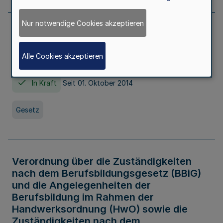
Nur notwendige Cookies akzeptieren
Gesetz über die Hochschulen des Landes
Nordrhein-Westfalen (Hochschulgesetz -
Alle Cookies akzeptieren
HG)
In Kraft
Seit 01. Oktober 2014
Gesetz
Verordnung über die Zuständigkeiten
nach dem Berufsbildungsgesetz (BBiG)
und die Angelegenheiten der
Berufsbildung im Rahmen der
Handwerksordnung (HwO) sowie die
Zuständigkeiten nach dem