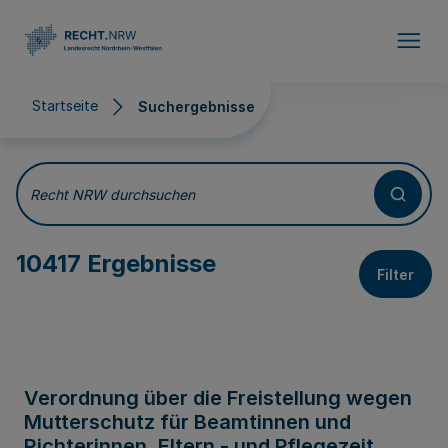
Direkt zum Inhalt
Startseite
Suchergebnisse
Suchergebnisse
Recht NRW durchsuchen
10417 Ergebnisse
Filter
Verordnung über die Freistellung wegen
Mutterschutz für Beamtinnen und
Richterinnen, Eltern - und Pflegezeit,