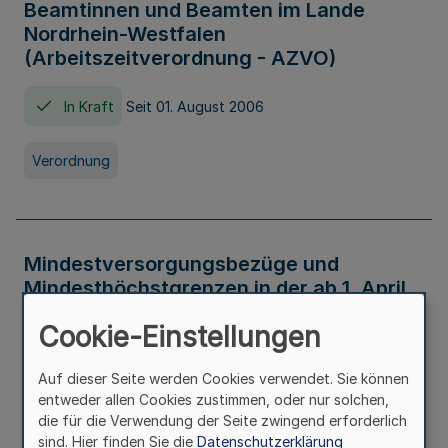
Beamtinnen und Beamten im Lande
Nordrhein-Westfalen
(Arbeitszeitverordnung - AZVO)
In Kraft
Seit 01. August 2006
Verordnung
Mindestversorgungsbezüge und
Mindesthöchstgrenzen in der ab 1. April
2026 maßgeblichen Höhe
Cookie-Einstellungen
In Kraft
Seit 31. Juli 2026
Auf dieser Seite werden Cookies verwendet. Sie können
entweder allen Cookies zustimmen, oder nur solchen,
Verwaltungsvorschrift
die für die Verwendung der Seite zwingend erforderlich
sind. Hier finden Sie die
Datenschutzerklärung