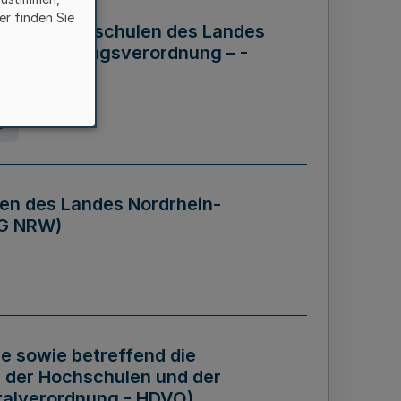
er finden Sie
ng der Hochschulen des Landes
haftsführungsverordnung – -
g
en des Landes Nordrhein-
BG NRW)
re sowie betreffend die
 der Hochschulen und der
talverordnung - HDVO)