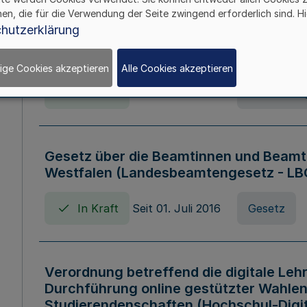
hen, die für die Verwendung der Seite zwingend erforderlich sind. Hi
Verordnung über die Wirtschaftsführu
hutzerklärung
Nordrhein-Westfalen (Hochschulwirtsc
HWFVO)
ige Cookies akzeptieren
Alle Cookies akzeptieren
In Kraft
Seit 11. Juli 2007
Verordnun
Gesetz über die Beamtinnen und Beamt
Westfalen (Landesbeamtengesetz - L
In Kraft
Seit 01. Juli 2016
Gesetz
Verordnung betreffend die digitale Leh
Durchführung online gestützter Wahlen
Studierendenschaften (Hochschul-Digi