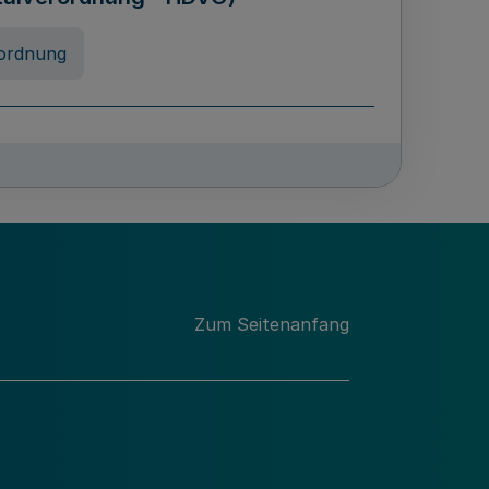
ordnung
rreneigenschaft und
schulen des Landes Nordrhein-
ng
Zum Seitenanfang
chschulabgaben
-VO)
nung