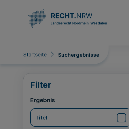
Direkt zum Inhalt
Startseite
Suchergebnisse
Suchergebnisse
Filter
Ergebnis
Titel