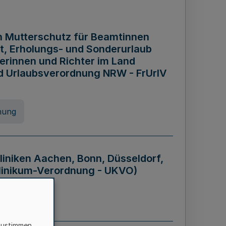
n Mutterschutz für Beamtinnen
it, Erholungs- und Sonderurlaub
rinnen und Richter im Land
nd Urlaubsverordnung NRW - FrUrlV
nung
liniken Aachen, Bonn, Düsseldorf,
klinikum-Verordnung - UKVO)
nung
zustimmen,