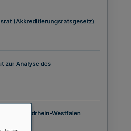
gsrat (Akkreditierungsratsgesetz)
tut zur Analyse des
 Landes Nordrhein-Westfalen
zustimmen,