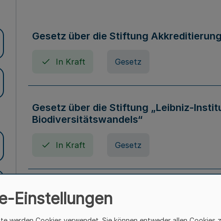
Gesetz über die Stiftung Akkreditierun
In Kraft
Gesetz
Gesetz über die Stiftung „Leibniz-Insti
Biodiversitätswandels“
In Kraft
Gesetz
Gesetz über die Kunsthochschulen des
e-Einstellungen
(Kunsthochschulgesetz - KunstHG)
ite werden Cookies verwendet. Sie können entweder allen Cookies 