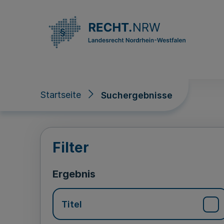
Direkt zum Inhalt
Startseite
Suchergebnisse
Suchergebnisse
Filter
Ergebnis
Titel