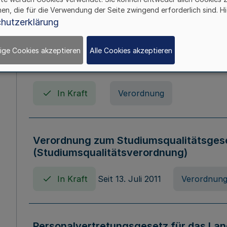
In Kraft
Seit 01. April 2008
Gesetz
hen, die für die Verwendung der Seite zwingend erforderlich sind. Hi
hutzerklärung
ige Cookies akzeptieren
Alle Cookies akzeptieren
Verordnung über Beihilfen in Geburts-, 
Todesfällen (Beihilfenverordnung NRW
In Kraft
Verordnung
Verordnung zum Studiumsqualitätsges
(Studiumsqualitätsverordnung)
In Kraft
Seit 13. Juli 2011
Verordnun
Personalvertretungsgesetz für das Lan