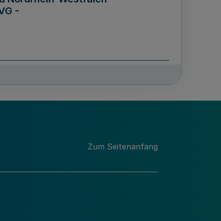
VG -
und Männern für das Land
lungsgesetz - LGG)
etz
Zum Seitenanfang
des für Wissenschaft
Nordrhein-Westfalen
nung