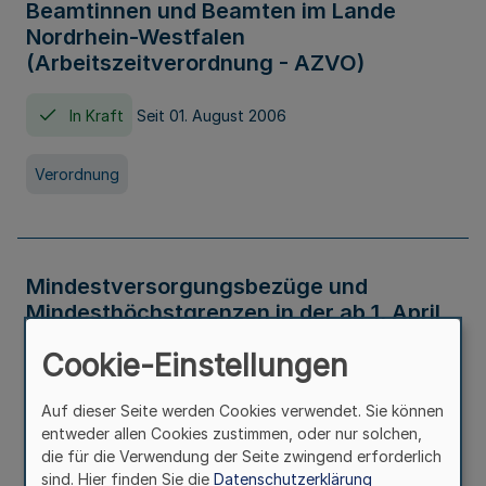
Beamtinnen und Beamten im Lande
Nordrhein-Westfalen
(Arbeitszeitverordnung - AZVO)
In Kraft
Seit 01. August 2006
Verordnung
Mindestversorgungsbezüge und
Mindesthöchstgrenzen in der ab 1. April
2026 maßgeblichen Höhe
Cookie-Einstellungen
In Kraft
Seit 31. Juli 2026
Auf dieser Seite werden Cookies verwendet. Sie können
entweder allen Cookies zustimmen, oder nur solchen,
Verwaltungsvorschrift
die für die Verwendung der Seite zwingend erforderlich
sind. Hier finden Sie die
Datenschutzerklärung