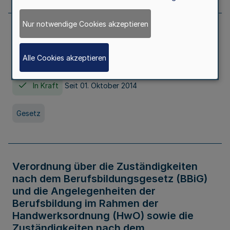
Nur notwendige Cookies akzeptieren
Gesetz über die Hochschulen des Landes
Nordrhein-Westfalen (Hochschulgesetz -
Alle Cookies akzeptieren
HG)
In Kraft
Seit 01. Oktober 2014
Gesetz
Verordnung über die Zuständigkeiten
nach dem Berufsbildungsgesetz (BBiG)
und die Angelegenheiten der
Berufsbildung im Rahmen der
Handwerksordnung (HwO) sowie die
Zuständigkeiten nach dem