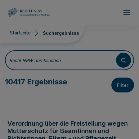
Direkt zum Inhalt
Startseite
Suchergebnisse
Suchergebnisse
Recht NRW durchsuchen
10417 Ergebnisse
Filter
Verordnung über die Freistellung wegen
Mutterschutz für Beamtinnen und
Richterinnen, Eltern - und Pflegezeit,