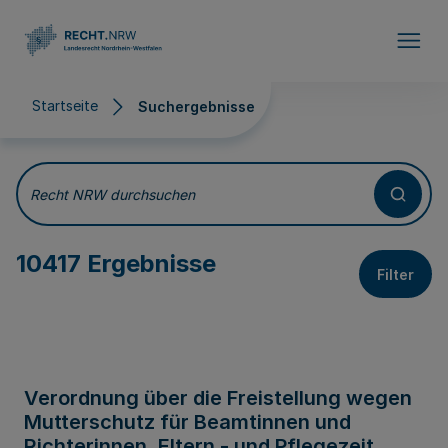
Direkt zum Inhalt
Startseite
Suchergebnisse
Suchergebnisse
Recht NRW durchsuchen
10417 Ergebnisse
Filter
Verordnung über die Freistellung wegen
Mutterschutz für Beamtinnen und
Richterinnen, Eltern - und Pflegezeit,