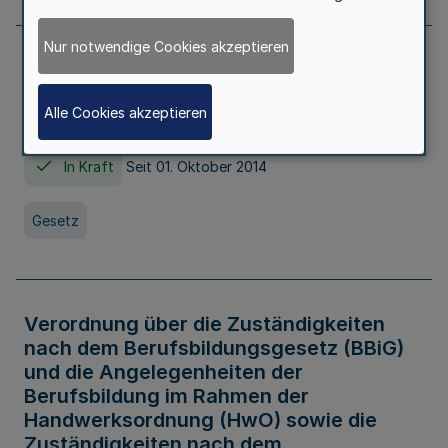
Nur notwendige Cookies akzeptieren
Gesetz über die Hochschulen des Landes
Nordrhein-Westfalen (Hochschulgesetz -
Alle Cookies akzeptieren
HG)
In Kraft
Seit 01. Oktober 2014
Gesetz
Verordnung über die Zuständigkeiten
nach dem Berufsbildungsgesetz (BBiG)
und die Angelegenheiten der
Berufsbildung im Rahmen der
Handwerksordnung (HwO) sowie die
Zuständigkeiten nach dem