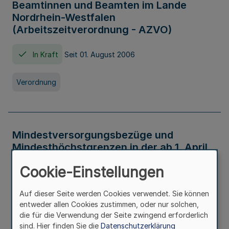
Beamtinnen und Beamten im Lande
Nordrhein-Westfalen
(Arbeitszeitverordnung - AZVO)
In Kraft
Seit 01. August 2006
Verordnung
Mindestversorgungsbezüge und
Mindesthöchstgrenzen in der ab 1. April
2026 maßgeblichen Höhe
Cookie-Einstellungen
In Kraft
Seit 31. Juli 2026
Auf dieser Seite werden Cookies verwendet. Sie können
entweder allen Cookies zustimmen, oder nur solchen,
Verwaltungsvorschrift
die für die Verwendung der Seite zwingend erforderlich
sind. Hier finden Sie die
Datenschutzerklärung