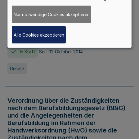
Nur notwendige Cookies akzeptieren
Gesetz über die Hochschulen des Landes
Nordrhein-Westfalen (Hochschulgesetz -
Alle Cookies akzeptieren
HG)
In Kraft
Seit 01. Oktober 2014
Gesetz
Verordnung über die Zuständigkeiten
nach dem Berufsbildungsgesetz (BBiG)
und die Angelegenheiten der
Berufsbildung im Rahmen der
Handwerksordnung (HwO) sowie die
Zuständigkeiten nach dem