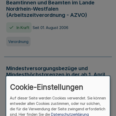
Beamtinnen und Beamten im Lande
Nordrhein-Westfalen
(Arbeitszeitverordnung - AZVO)
In Kraft
Seit 01. August 2006
Verordnung
Mindestversorgungsbezüge und
Mindesthöchstgrenzen in der ab 1. April
2026 maßgeblichen Höhe
Cookie-Einstellungen
In Kraft
Seit 31. Juli 2026
Auf dieser Seite werden Cookies verwendet. Sie können
entweder allen Cookies zustimmen, oder nur solchen,
Verwaltungsvorschrift
die für die Verwendung der Seite zwingend erforderlich
sind. Hier finden Sie die
Datenschutzerklärung