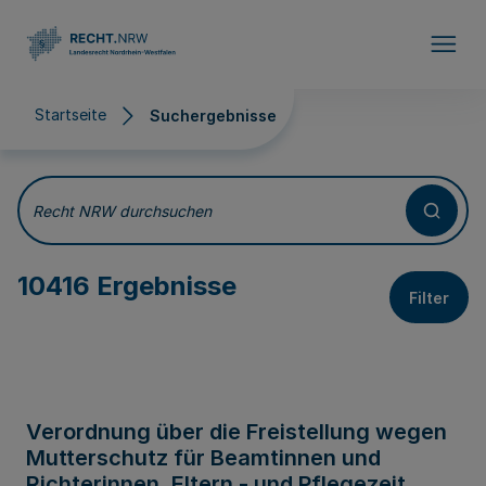
Direkt zum Inhalt
Startseite
Suchergebnisse
Suchergebnisse
Recht NRW durchsuchen
10416 Ergebnisse
Filter
Verordnung über die Freistellung wegen
Mutterschutz für Beamtinnen und
Richterinnen, Eltern - und Pflegezeit,