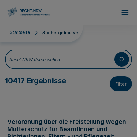
Direkt zum Inhalt
Startseite
Suchergebnisse
Suchergebnisse
Recht NRW durchsuchen
10417 Ergebnisse
Filter
Verordnung über die Freistellung wegen
Mutterschutz für Beamtinnen und
Richterinnen, Eltern - und Pflegezeit,