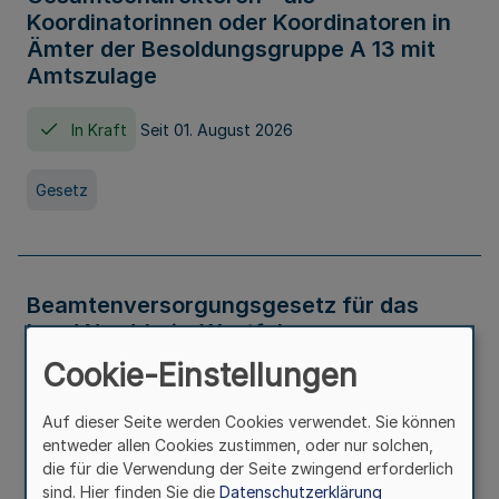
Koordinatorinnen oder Koordinatoren in
Ämter der Besoldungsgruppe A 13 mit
Amtszulage
In Kraft
Seit 01. August 2026
Gesetz
Beamtenversorgungsgesetz für das
Land Nordrhein-Westfalen
(Landesbeamtenversorgungsgesetz -
Cookie-Einstellungen
LBeamtVG NRW)
Auf dieser Seite werden Cookies verwendet. Sie können
In Kraft
Seit 01. Juli 2016
entweder allen Cookies zustimmen, oder nur solchen,
die für die Verwendung der Seite zwingend erforderlich
sind. Hier finden Sie die
Datenschutzerklärung