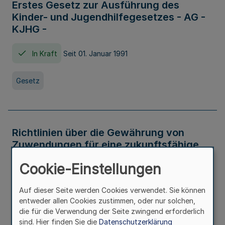
Erstes Gesetz zur Ausführung des
Kinder- und Jugendhilfegesetzes - AG -
KJHG -
In Kraft
Seit 01. Januar 1991
Gesetz
Richtlinien über die Gewährung von
Zuwendungen für eine zukunftsfähige
und nachhaltige Abwasserbeseitigung in
Cookie-Einstellungen
Nordrhein-Westfalen
Auf dieser Seite werden Cookies verwendet. Sie können
In Kraft
entweder allen Cookies zustimmen, oder nur solchen,
die für die Verwendung der Seite zwingend erforderlich
Verwaltungsvorschrift
sind. Hier finden Sie die
Datenschutzerklärung