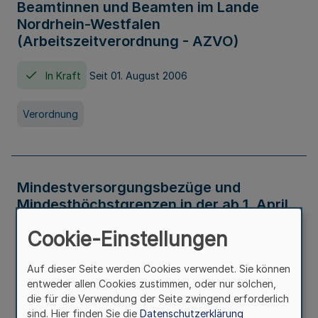
Beamtinnen und Beamten im Lande
Nordrhein-Westfalen
(Arbeitszeitverordnung - AZVO)
In Kraft
Seit 01. August 2006
Verordnung
Mindestversorgungsbezüge und
Mindesthöchstgrenzen in der ab 1. April
2026 maßgeblichen Höhe
Cookie-Einstellungen
In Kraft
Seit 31. Juli 2026
Auf dieser Seite werden Cookies verwendet. Sie können
entweder allen Cookies zustimmen, oder nur solchen,
Verwaltungsvorschrift
die für die Verwendung der Seite zwingend erforderlich
sind. Hier finden Sie die
Datenschutzerklärung