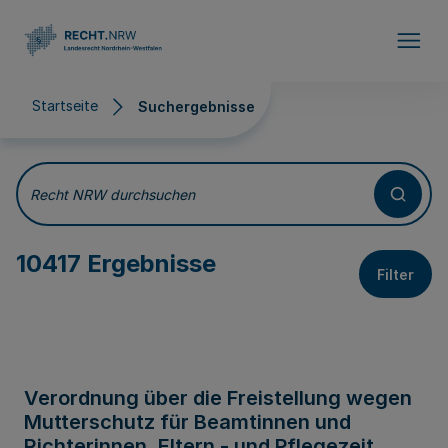
Direkt zum Inhalt
Startseite
Suchergebnisse
Suchergebnisse
Recht NRW durchsuchen
10417 Ergebnisse
Filter
Verordnung über die Freistellung wegen
Mutterschutz für Beamtinnen und
Richterinnen, Eltern - und Pflegezeit,