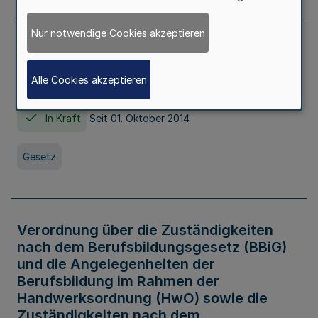
Nur notwendige Cookies akzeptieren
Gesetz über die Hochschulen des Landes
Nordrhein-Westfalen (Hochschulgesetz -
Alle Cookies akzeptieren
HG)
In Kraft
Seit 01. Oktober 2014
Gesetz
Verordnung über die Zuständigkeiten
nach dem Berufsbildungsgesetz (BBiG)
und die Angelegenheiten der
Berufsbildung im Rahmen der
Handwerksordnung (HwO) sowie die
Zuständigkeiten nach dem