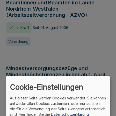
Beamtinnen und Beamten im Lande
Nordrhein-Westfalen
(Arbeitszeitverordnung - AZVO)
In Kraft
Seit 01. August 2006
Verordnung
Mindestversorgungsbezüge und
Mindesthöchstgrenzen in der ab 1. April
2026 maßgeblichen Höhe
Cookie-Einstellungen
In Kraft
Seit 31. Juli 2026
Auf dieser Seite werden Cookies verwendet. Sie können
entweder allen Cookies zustimmen, oder nur solchen,
Verwaltungsvorschrift
die für die Verwendung der Seite zwingend erforderlich
sind. Hier finden Sie die
Datenschutzerklärung