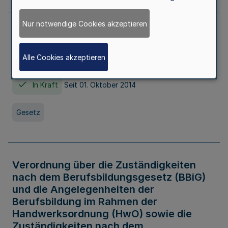
Nur notwendige Cookies akzeptieren
Gesetz über die Hochschulen des Landes
Nordrhein-Westfalen (Hochschulgesetz -
Alle Cookies akzeptieren
HG)
In Kraft
Seit 01. Oktober 2014
Gesetz
Verordnung über die Zuständigkeiten
nach dem Berufsbildungsgesetz (BBiG)
und die Angelegenheiten der
Berufsbildung im Rahmen der
Handwerksordnung (HwO) sowie die
Zuständigkeiten nach dem