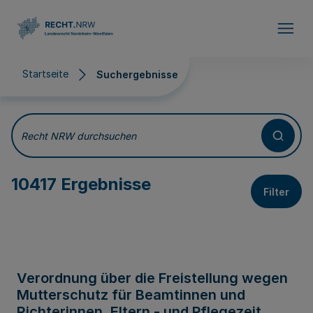
Direkt zum Inhalt
Startseite
Suchergebnisse
Suchergebnisse
Recht NRW durchsuchen
10417 Ergebnisse
Filter
Verordnung über die Freistellung wegen
Mutterschutz für Beamtinnen und
Richterinnen, Eltern - und Pflegezeit,