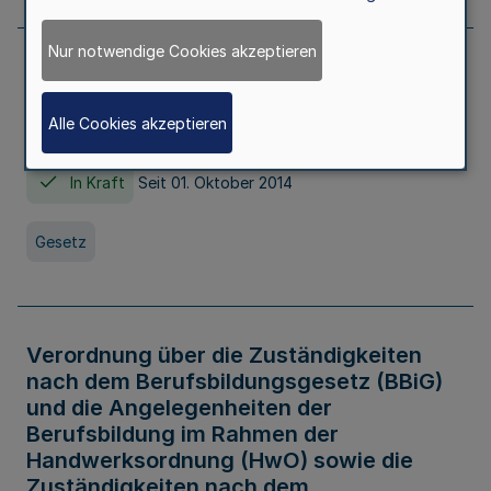
Nur notwendige Cookies akzeptieren
Gesetz über die Hochschulen des Landes
Nordrhein-Westfalen (Hochschulgesetz -
Alle Cookies akzeptieren
HG)
In Kraft
Seit 01. Oktober 2014
Gesetz
Verordnung über die Zuständigkeiten
nach dem Berufsbildungsgesetz (BBiG)
und die Angelegenheiten der
Berufsbildung im Rahmen der
Handwerksordnung (HwO) sowie die
Zuständigkeiten nach dem