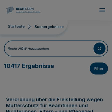
Direkt zum Inhalt
Startseite
Suchergebnisse
Suchergebnisse
Recht NRW durchsuchen
10417 Ergebnisse
Filter
Verordnung über die Freistellung wegen
Mutterschutz für Beamtinnen und
Richterinnen, Eltern - und Pflegezeit,