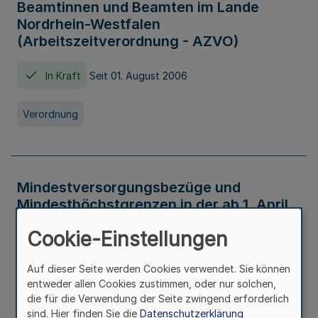
Beamtinnen und Beamten im Lande
Nordrhein-Westfalen
(Arbeitszeitverordnung - AZVO)
In Kraft
Seit 01. August 2006
Verordnung
Mindestversorgungsbezüge und
Mindesthöchstgrenzen in der ab 1. April
2026 maßgeblichen Höhe
Cookie-Einstellungen
In Kraft
Seit 31. Juli 2026
Auf dieser Seite werden Cookies verwendet. Sie können
entweder allen Cookies zustimmen, oder nur solchen,
Verwaltungsvorschrift
die für die Verwendung der Seite zwingend erforderlich
sind. Hier finden Sie die
Datenschutzerklärung