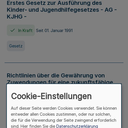
Erstes Gesetz zur Ausführung des
Kinder- und Jugendhilfegesetzes - AG -
KJHG -
In Kraft
Seit 01. Januar 1991
Gesetz
Richtlinien über die Gewährung von
Zuwendungen für eine zukunftsfähige
und nachhaltige Abwasserbeseitigung in
Cookie-Einstellungen
Nordrhein-Westfalen
Auf dieser Seite werden Cookies verwendet. Sie können
In Kraft
entweder allen Cookies zustimmen, oder nur solchen,
die für die Verwendung der Seite zwingend erforderlich
Verwaltungsvorschrift
sind. Hier finden Sie die
Datenschutzerklärung