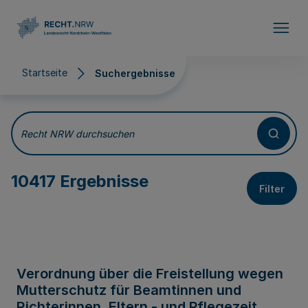
Direkt zum Inhalt
Startseite
Suchergebnisse
Suchergebnisse
Recht NRW durchsuchen
10417 Ergebnisse
Filter
Verordnung über die Freistellung wegen
Mutterschutz für Beamtinnen und
Richterinnen, Eltern - und Pflegezeit,