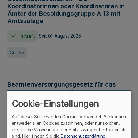
Koordinatorinnen oder Koordinatoren in
Ämter der Besoldungsgruppe A 13 mit
Amtszulage
In Kraft
Seit 01. August 2026
Gesetz
Beamtenversorgungsgesetz für das
Land Nordrhein-Westfalen
(Landesbeamtenversorgungsgesetz -
Cookie-Einstellungen
LBeamtVG NRW)
Auf dieser Seite werden Cookies verwendet. Sie können
In Kraft
Seit 01. Juli 2016
entweder allen Cookies zustimmen, oder nur solchen,
die für die Verwendung der Seite zwingend erforderlich
sind. Hier finden Sie die
Datenschutzerklärung