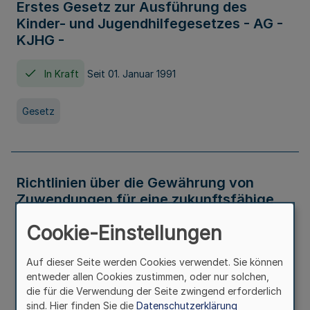
Erstes Gesetz zur Ausführung des
Kinder- und Jugendhilfegesetzes - AG -
KJHG -
In Kraft
Seit 01. Januar 1991
Gesetz
Richtlinien über die Gewährung von
Zuwendungen für eine zukunftsfähige
und nachhaltige Abwasserbeseitigung in
Cookie-Einstellungen
Nordrhein-Westfalen
Auf dieser Seite werden Cookies verwendet. Sie können
In Kraft
entweder allen Cookies zustimmen, oder nur solchen,
die für die Verwendung der Seite zwingend erforderlich
Verwaltungsvorschrift
sind. Hier finden Sie die
Datenschutzerklärung