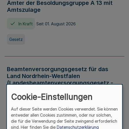
Ämter der Besoldungsgruppe A 13 mit
Amtszulage
In Kraft
Seit 01. August 2026
Gesetz
Beamtenversorgungsgesetz für das
Land Nordrhein-Westfalen
(Landesbeamtenversorgungsgesetz -
LBeamtVG NRW)
Cookie-Einstellungen
In Kraft
Seit 01. Juli 2016
Auf dieser Seite werden Cookies verwendet. Sie können
entweder allen Cookies zustimmen, oder nur solchen,
Gesetz
die für die Verwendung der Seite zwingend erforderlich
sind. Hier finden Sie die
Datenschutzerklärung