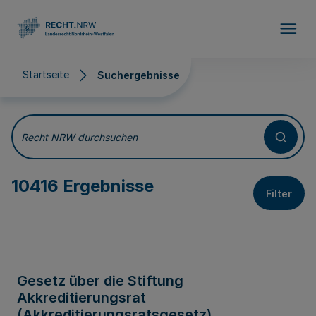
Direkt zum Inhalt
Startseite
Suchergebnisse
Suchergebnisse
Recht NRW durchsuchen
10416 Ergebnisse
Filter
Gesetz über die Stiftung
Akkreditierungsrat
(Akkreditierungsratsgesetz)