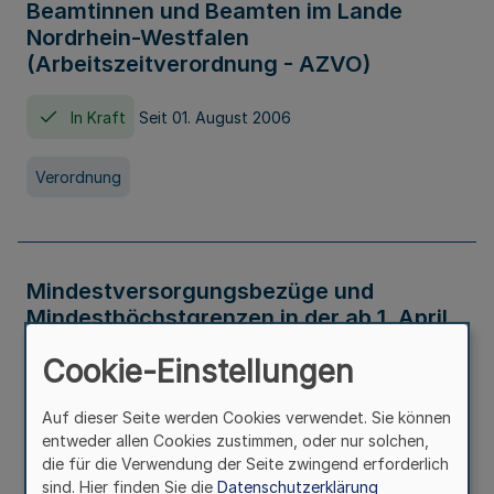
Beamtinnen und Beamten im Lande
Nordrhein-Westfalen
(Arbeitszeitverordnung - AZVO)
In Kraft
Seit 01. August 2006
Verordnung
Mindestversorgungsbezüge und
Mindesthöchstgrenzen in der ab 1. April
2026 maßgeblichen Höhe
Cookie-Einstellungen
In Kraft
Seit 31. Juli 2026
Auf dieser Seite werden Cookies verwendet. Sie können
entweder allen Cookies zustimmen, oder nur solchen,
Verwaltungsvorschrift
die für die Verwendung der Seite zwingend erforderlich
sind. Hier finden Sie die
Datenschutzerklärung