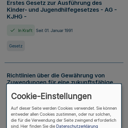
Erstes Gesetz zur Ausführung des
Kinder- und Jugendhilfegesetzes - AG -
KJHG -
In Kraft
Seit 01. Januar 1991
Gesetz
Richtlinien über die Gewährung von
Zuwendungen für eine zukunftsfähige
und nachhaltige Abwasserbeseitigung in
Cookie-Einstellungen
Nordrhein-Westfalen
Auf dieser Seite werden Cookies verwendet. Sie können
In Kraft
entweder allen Cookies zustimmen, oder nur solchen,
die für die Verwendung der Seite zwingend erforderlich
Verwaltungsvorschrift
sind. Hier finden Sie die
Datenschutzerklärung