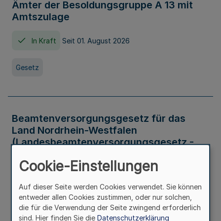
Ämter der Besoldungsgruppe A 13 mit
Amtszulage
In Kraft
Seit 01. August 2026
Gesetz
Beamtenversorgungsgesetz für das
Land Nordrhein-Westfalen
(Landesbeamtenversorgungsgesetz -
LBeamtVG NRW)
Cookie-Einstellungen
In Kraft
Seit 01. Juli 2016
Auf dieser Seite werden Cookies verwendet. Sie können
entweder allen Cookies zustimmen, oder nur solchen,
Gesetz
die für die Verwendung der Seite zwingend erforderlich
sind. Hier finden Sie die
Datenschutzerklärung