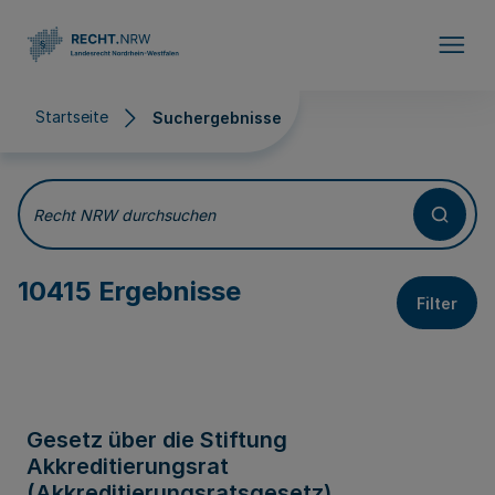
Direkt zum Inhalt
Startseite
Suchergebnisse
Suchergebnisse
Recht NRW durchsuchen
10415 Ergebnisse
Filter
Gesetz über die Stiftung
Akkreditierungsrat
(Akkreditierungsratsgesetz)