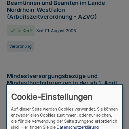
Beamtinnen und Beamten im Lande
Nordrhein-Westfalen
(Arbeitszeitverordnung - AZVO)
In Kraft
Seit 01. August 2006
Verordnung
Mindestversorgungsbezüge und
Mindesthöchstgrenzen in der ab 1. April
2026 maßgeblichen Höhe
Cookie-Einstellungen
In Kraft
Seit 31. Juli 2026
Auf dieser Seite werden Cookies verwendet. Sie können
entweder allen Cookies zustimmen, oder nur solchen,
Verwaltungsvorschrift
die für die Verwendung der Seite zwingend erforderlich
sind. Hier finden Sie die
Datenschutzerklärung