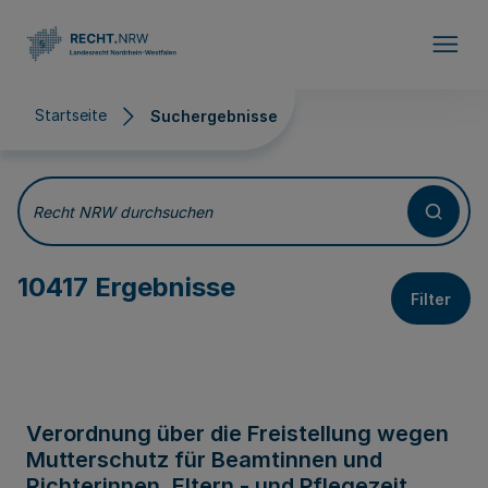
Direkt zum Inhalt
Startseite
Suchergebnisse
Suchergebnisse
Recht NRW durchsuchen
10417 Ergebnisse
Filter
Verordnung über die Freistellung wegen
Mutterschutz für Beamtinnen und
Richterinnen, Eltern - und Pflegezeit,