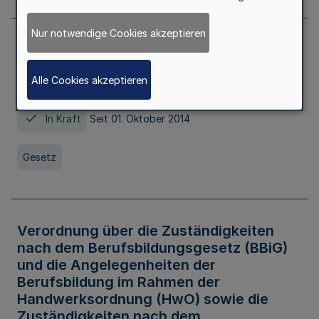
Nur notwendige Cookies akzeptieren
Gesetz über die Hochschulen des Landes
Nordrhein-Westfalen (Hochschulgesetz -
Alle Cookies akzeptieren
HG)
In Kraft
Seit 01. Oktober 2014
Gesetz
Verordnung über die Zuständigkeiten
nach dem Berufsbildungsgesetz (BBiG)
und die Angelegenheiten der
Berufsbildung im Rahmen der
Handwerksordnung (HwO) sowie die
Zuständigkeiten nach dem