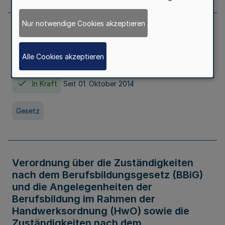
Nur notwendige Cookies akzeptieren
Gesetz über die Hochschulen des Landes
Nordrhein-Westfalen (Hochschulgesetz -
Alle Cookies akzeptieren
HG)
In Kraft
Seit 01. Oktober 2014
Gesetz
Verordnung über die Zuständigkeiten
nach dem Berufsbildungsgesetz (BBiG)
und die Angelegenheiten der
Berufsbildung im Rahmen der
Handwerksordnung (HwO) sowie die
Zuständigkeiten nach dem