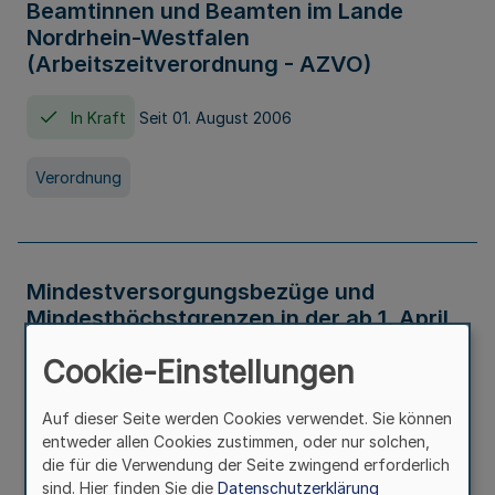
Beamtinnen und Beamten im Lande
Nordrhein-Westfalen
(Arbeitszeitverordnung - AZVO)
In Kraft
Seit 01. August 2006
Verordnung
Mindestversorgungsbezüge und
Mindesthöchstgrenzen in der ab 1. April
2026 maßgeblichen Höhe
Cookie-Einstellungen
In Kraft
Seit 31. Juli 2026
Auf dieser Seite werden Cookies verwendet. Sie können
entweder allen Cookies zustimmen, oder nur solchen,
Verwaltungsvorschrift
die für die Verwendung der Seite zwingend erforderlich
sind. Hier finden Sie die
Datenschutzerklärung