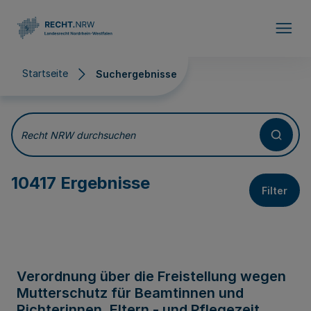
Direkt zum Inhalt
Startseite
Suchergebnisse
Suchergebnisse
Recht NRW durchsuchen
10417 Ergebnisse
Filter
Verordnung über die Freistellung wegen
Mutterschutz für Beamtinnen und
Richterinnen, Eltern - und Pflegezeit,