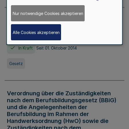
Nur notwendige Cookies akzeptieren
Gesetz über die Hochschulen des Landes
Nordrhein-Westfalen (Hochschulgesetz -
Alle Cookies akzeptieren
HG)
In Kraft
Seit 01. Oktober 2014
Gesetz
Verordnung über die Zuständigkeiten
nach dem Berufsbildungsgesetz (BBiG)
und die Angelegenheiten der
Berufsbildung im Rahmen der
Handwerksordnung (HwO) sowie die
Zuständigkeiten nach dem