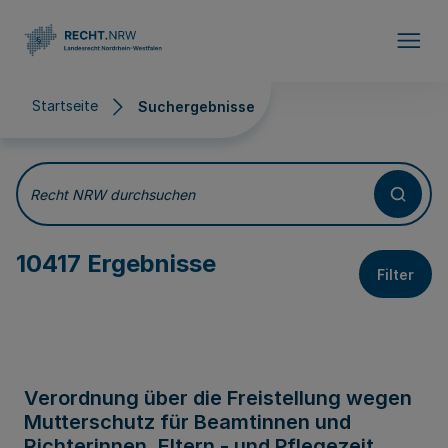
Direkt zum Inhalt
Startseite
Suchergebnisse
Suchergebnisse
Recht NRW durchsuchen
10417 Ergebnisse
Filter
Verordnung über die Freistellung wegen
Mutterschutz für Beamtinnen und
Richterinnen, Eltern - und Pflegezeit,