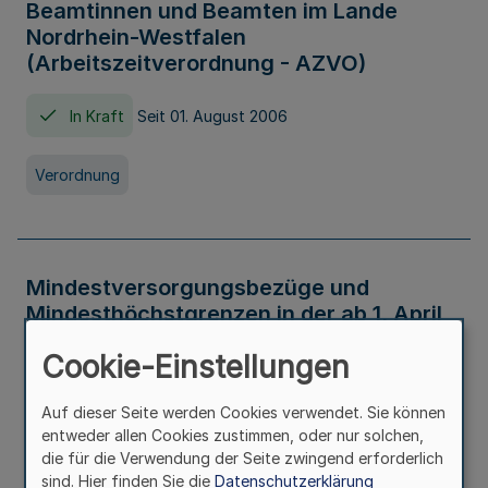
Beamtinnen und Beamten im Lande
Nordrhein-Westfalen
(Arbeitszeitverordnung - AZVO)
In Kraft
Seit 01. August 2006
Verordnung
Mindestversorgungsbezüge und
Mindesthöchstgrenzen in der ab 1. April
2026 maßgeblichen Höhe
Cookie-Einstellungen
In Kraft
Seit 31. Juli 2026
Auf dieser Seite werden Cookies verwendet. Sie können
entweder allen Cookies zustimmen, oder nur solchen,
Verwaltungsvorschrift
die für die Verwendung der Seite zwingend erforderlich
sind. Hier finden Sie die
Datenschutzerklärung