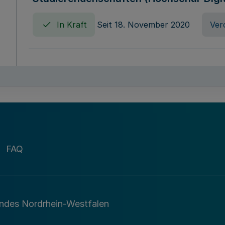
In Kraft
Seit 18. November 2020
Ver
Verordnung über die Erhebung von Ho
(Hochschulabgabenverordnung - HAbg
In Kraft
Seit 26. August 2015
Verord
FAQ
Gesetz über die Kunsthochschulen des
(Kunsthochschulgesetz - KunstHG)
In Kraft
Seit 01. April 2008
Gesetz
andes Nordrhein-Westfalen