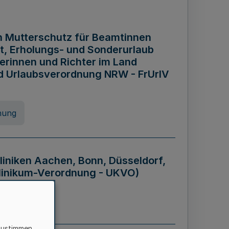
n Mutterschutz für Beamtinnen
it, Erholungs- und Sonderurlaub
rinnen und Richter im Land
nd Urlaubsverordnung NRW - FrUrlV
nung
liniken Aachen, Bonn, Düsseldorf,
klinikum-Verordnung - UKVO)
nung
zustimmen,