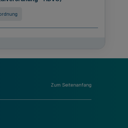
ordnung
chschulabgaben
-VO)
nung
Zum Seitenanfang
 Landes Nordrhein-Westfalen