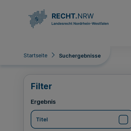
Direkt zum Inhalt
Startseite
Suchergebnisse
Suchergebnisse
Filter
Ergebnis
Titel