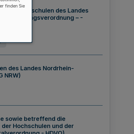
er finden Sie
ng der Hochschulen des Landes
haftsführungsverordnung – -
g
en des Landes Nordrhein-
BG NRW)
re sowie betreffend die
 der Hochschulen und der
talverordnung - HDVO)