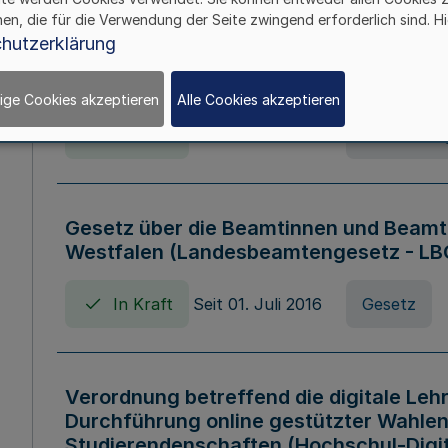
hen, die für die Verwendung der Seite zwingend erforderlich sind. Hi
Verordnung über die Wirtschaftsführu
hutzerklärung
Nordrhein-Westfalen (Hochschulwirtsc
HWFVO)
ige Cookies akzeptieren
Alle Cookies akzeptieren
In Kraft
Seit 11. Juli 2007
Verordnun
Gesetz über die Beamtinnen und Beamt
Westfalen (Landesbeamtengesetz - L
In Kraft
Seit 01. Juli 2016
Gesetz
Verordnung betreffend die digitale Leh
Durchführung online gestützter Wahlen
Studierendenschaften (Hochschul-Digi