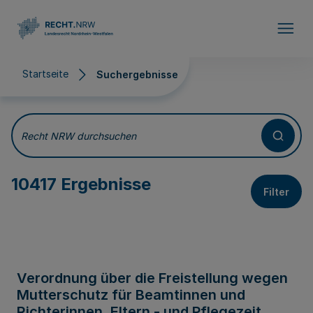
Direkt zum Inhalt
Startseite
Suchergebnisse
Suchergebnisse
Recht NRW durchsuchen
10417 Ergebnisse
Filter
Verordnung über die Freistellung wegen
Mutterschutz für Beamtinnen und
Richterinnen, Eltern - und Pflegezeit,