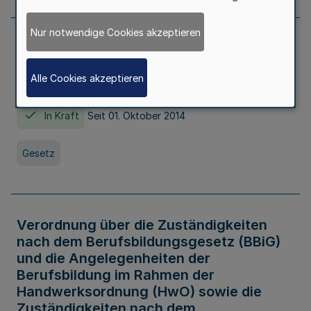
Nur notwendige Cookies akzeptieren
Gesetz über die Hochschulen des Landes
Nordrhein-Westfalen (Hochschulgesetz -
Alle Cookies akzeptieren
HG)
In Kraft
Seit 01. Oktober 2014
Gesetz
Verordnung über die Zuständigkeiten
nach dem Berufsbildungsgesetz (BBiG)
und die Angelegenheiten der
Berufsbildung im Rahmen der
Handwerksordnung (HwO) sowie die
Zuständigkeiten nach dem