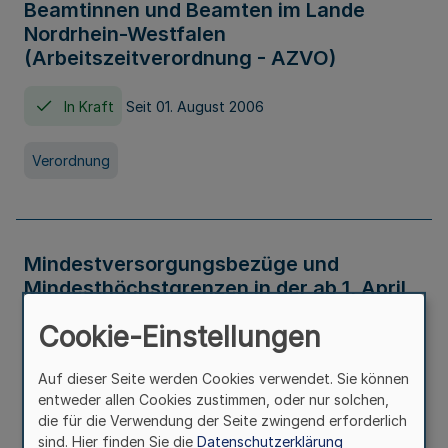
Beamtinnen und Beamten im Lande
Nordrhein-Westfalen
(Arbeitszeitverordnung - AZVO)
In Kraft
Seit 01. August 2006
Verordnung
Mindestversorgungsbezüge und
Mindesthöchstgrenzen in der ab 1. April
2026 maßgeblichen Höhe
Cookie-Einstellungen
In Kraft
Seit 31. Juli 2026
Auf dieser Seite werden Cookies verwendet. Sie können
entweder allen Cookies zustimmen, oder nur solchen,
Verwaltungsvorschrift
die für die Verwendung der Seite zwingend erforderlich
sind. Hier finden Sie die
Datenschutzerklärung