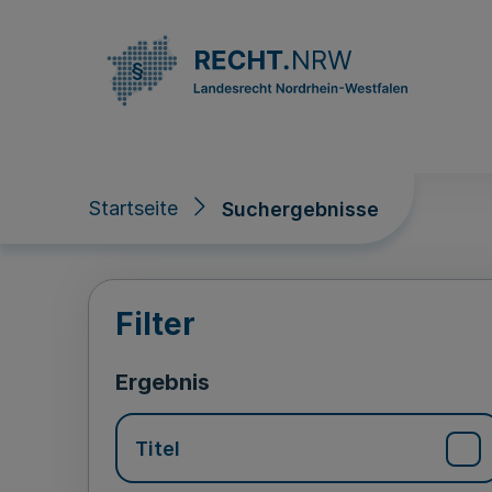
Direkt zum Inhalt
Startseite
Suchergebnisse
Suchergebnisse
Filter
Ergebnis
Titel