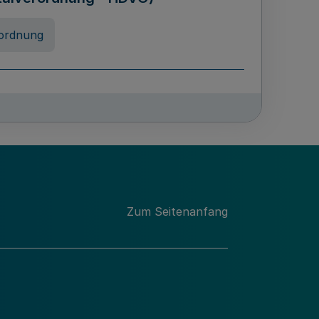
ordnung
rreneigenschaft und
schulen des Landes Nordrhein-
ng
Zum Seitenanfang
chschulabgaben
-VO)
nung