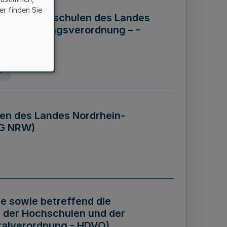
er finden Sie
ng der Hochschulen des Landes
haftsführungsverordnung – -
g
en des Landes Nordrhein-
BG NRW)
re sowie betreffend die
 der Hochschulen und der
talverordnung - HDVO)