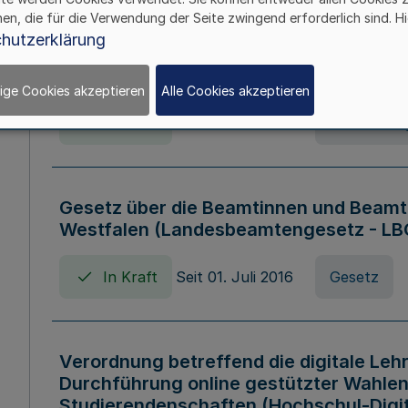
hen, die für die Verwendung der Seite zwingend erforderlich sind. Hi
Verordnung über die Wirtschaftsführu
hutzerklärung
Nordrhein-Westfalen (Hochschulwirtsc
HWFVO)
ige Cookies akzeptieren
Alle Cookies akzeptieren
In Kraft
Seit 11. Juli 2007
Verordnun
Gesetz über die Beamtinnen und Beamt
Westfalen (Landesbeamtengesetz - L
In Kraft
Seit 01. Juli 2016
Gesetz
Verordnung betreffend die digitale Leh
Durchführung online gestützter Wahlen
Studierendenschaften (Hochschul-Digi