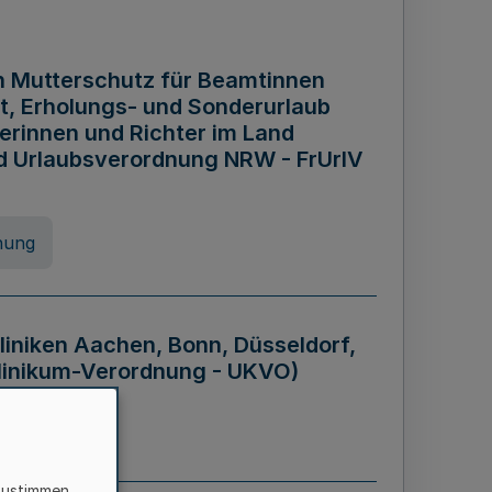
n Mutterschutz für Beamtinnen
it, Erholungs- und Sonderurlaub
rinnen und Richter im Land
nd Urlaubsverordnung NRW - FrUrlV
nung
liniken Aachen, Bonn, Düsseldorf,
klinikum-Verordnung - UKVO)
nung
zustimmen,