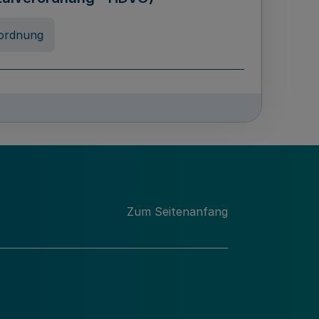
ordnung
rreneigenschaft und
schulen des Landes Nordrhein-
ng
Zum Seitenanfang
chschulabgaben
-VO)
nung