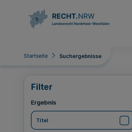
Direkt zum Inhalt
Startseite
Suchergebnisse
Suchergebnisse
Filter
Ergebnis
Titel