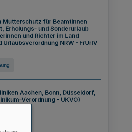
n Mutterschutz für Beamtinnen
it, Erholungs- und Sonderurlaub
rinnen und Richter im Land
nd Urlaubsverordnung NRW - FrUrlV
nung
liniken Aachen, Bonn, Düsseldorf,
klinikum-Verordnung - UKVO)
nung
zustimmen,