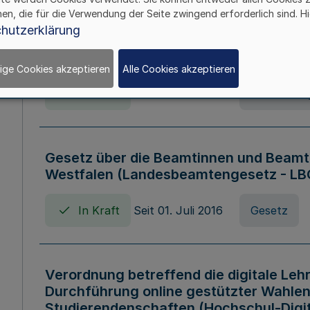
hen, die für die Verwendung der Seite zwingend erforderlich sind. Hi
Verordnung über die Wirtschaftsführu
hutzerklärung
Nordrhein-Westfalen (Hochschulwirtsc
HWFVO)
ige Cookies akzeptieren
Alle Cookies akzeptieren
In Kraft
Seit 11. Juli 2007
Verordnun
Gesetz über die Beamtinnen und Beamt
Westfalen (Landesbeamtengesetz - L
In Kraft
Seit 01. Juli 2016
Gesetz
Verordnung betreffend die digitale Leh
Durchführung online gestützter Wahlen
Studierendenschaften (Hochschul-Digi