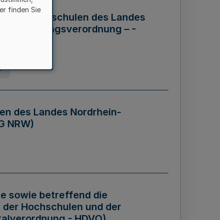
er finden Sie
ng der Hochschulen des Landes
haftsführungsverordnung – -
g
en des Landes Nordrhein-
BG NRW)
re sowie betreffend die
 der Hochschulen und der
talverordnung - HDVO)