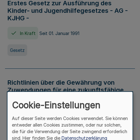
Erstes Gesetz zur Ausführung des
Kinder- und Jugendhilfegesetzes - AG -
KJHG -
In Kraft
Seit 01. Januar 1991
Gesetz
Richtlinien über die Gewährung von
Zuwendungen für eine zukunftsfähige
und nachhaltige Abwasserbeseitigung in
Cookie-Einstellungen
Nordrhein-Westfalen
Auf dieser Seite werden Cookies verwendet. Sie können
In Kraft
entweder allen Cookies zustimmen, oder nur solchen,
die für die Verwendung der Seite zwingend erforderlich
Verwaltungsvorschrift
sind. Hier finden Sie die
Datenschutzerklärung