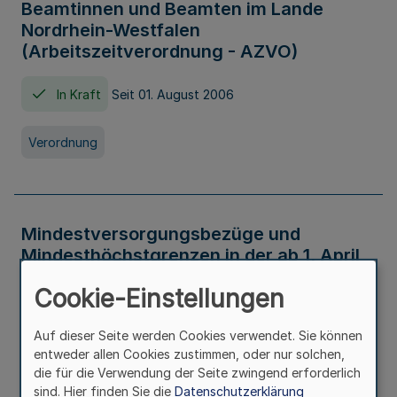
Beamtinnen und Beamten im Lande
Nordrhein-Westfalen
(Arbeitszeitverordnung - AZVO)
In Kraft
Seit 01. August 2006
Verordnung
Mindestversorgungsbezüge und
Mindesthöchstgrenzen in der ab 1. April
2026 maßgeblichen Höhe
Cookie-Einstellungen
In Kraft
Seit 31. Juli 2026
Auf dieser Seite werden Cookies verwendet. Sie können
entweder allen Cookies zustimmen, oder nur solchen,
Verwaltungsvorschrift
die für die Verwendung der Seite zwingend erforderlich
sind. Hier finden Sie die
Datenschutzerklärung