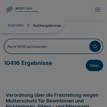
Direkt zum Inhalt
Startseite
Suchergebnisse
Suchergebnisse
Recht NRW durchsuchen
10416 Ergebnisse
Filter
Verordnung über die Freistellung wegen
Mutterschutz für Beamtinnen und
Richterinnen, Eltern - und Pflegezeit,