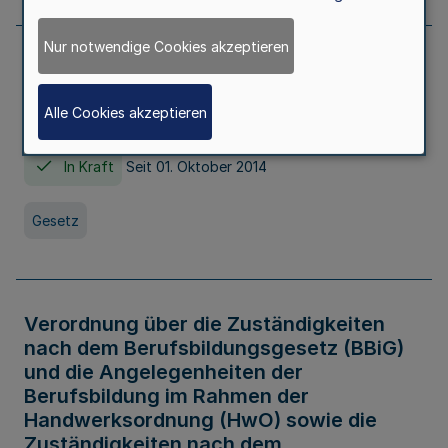
Nur notwendige Cookies akzeptieren
Gesetz über die Hochschulen des Landes
Nordrhein-Westfalen (Hochschulgesetz -
Alle Cookies akzeptieren
HG)
In Kraft
Seit 01. Oktober 2014
Gesetz
Verordnung über die Zuständigkeiten
nach dem Berufsbildungsgesetz (BBiG)
und die Angelegenheiten der
Berufsbildung im Rahmen der
Handwerksordnung (HwO) sowie die
Zuständigkeiten nach dem