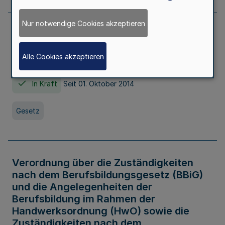
Nur notwendige Cookies akzeptieren
Gesetz über die Hochschulen des Landes
Nordrhein-Westfalen (Hochschulgesetz -
Alle Cookies akzeptieren
HG)
In Kraft
Seit 01. Oktober 2014
Gesetz
Verordnung über die Zuständigkeiten
nach dem Berufsbildungsgesetz (BBiG)
und die Angelegenheiten der
Berufsbildung im Rahmen der
Handwerksordnung (HwO) sowie die
Zuständigkeiten nach dem