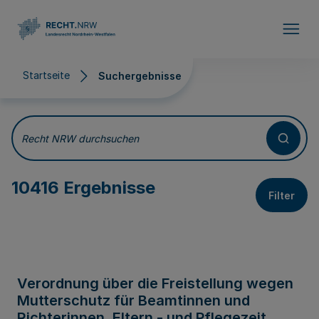
Direkt zum Inhalt
Startseite
Suchergebnisse
Suchergebnisse
Recht NRW durchsuchen
10416 Ergebnisse
Filter
Verordnung über die Freistellung wegen
Mutterschutz für Beamtinnen und
Richterinnen, Eltern - und Pflegezeit,