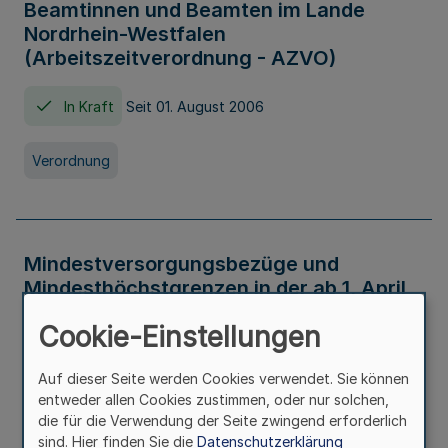
Beamtinnen und Beamten im Lande
Nordrhein-Westfalen
(Arbeitszeitverordnung - AZVO)
In Kraft
Seit 01. August 2006
Verordnung
Mindestversorgungsbezüge und
Mindesthöchstgrenzen in der ab 1. April
2026 maßgeblichen Höhe
Cookie-Einstellungen
In Kraft
Seit 31. Juli 2026
Auf dieser Seite werden Cookies verwendet. Sie können
entweder allen Cookies zustimmen, oder nur solchen,
Verwaltungsvorschrift
die für die Verwendung der Seite zwingend erforderlich
sind. Hier finden Sie die
Datenschutzerklärung