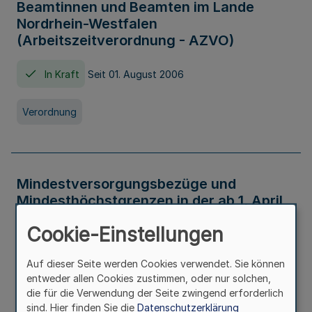
Beamtinnen und Beamten im Lande
Nordrhein-Westfalen
(Arbeitszeitverordnung - AZVO)
In Kraft
Seit 01. August 2006
Verordnung
Mindestversorgungsbezüge und
Mindesthöchstgrenzen in der ab 1. April
2026 maßgeblichen Höhe
Cookie-Einstellungen
In Kraft
Seit 31. Juli 2026
Auf dieser Seite werden Cookies verwendet. Sie können
entweder allen Cookies zustimmen, oder nur solchen,
Verwaltungsvorschrift
die für die Verwendung der Seite zwingend erforderlich
sind. Hier finden Sie die
Datenschutzerklärung