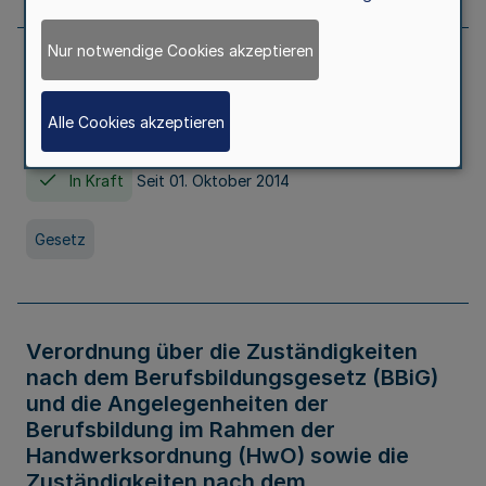
Nur notwendige Cookies akzeptieren
Gesetz über die Hochschulen des Landes
Nordrhein-Westfalen (Hochschulgesetz -
Alle Cookies akzeptieren
HG)
In Kraft
Seit 01. Oktober 2014
Gesetz
Verordnung über die Zuständigkeiten
nach dem Berufsbildungsgesetz (BBiG)
und die Angelegenheiten der
Berufsbildung im Rahmen der
Handwerksordnung (HwO) sowie die
Zuständigkeiten nach dem