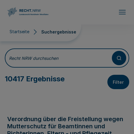
Direkt zum Inhalt
Startseite
Suchergebnisse
Suchergebnisse
Recht NRW durchsuchen
10417 Ergebnisse
Filter
Verordnung über die Freistellung wegen
Mutterschutz für Beamtinnen und
Richterinnen, Eltern - und Pflegezeit,