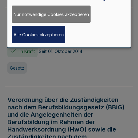
Nur notwendige Cookies akzeptieren
Gesetz über die Hochschulen des Landes
Nordrhein-Westfalen (Hochschulgesetz -
Alle Cookies akzeptieren
HG)
In Kraft
Seit 01. Oktober 2014
Gesetz
Verordnung über die Zuständigkeiten
nach dem Berufsbildungsgesetz (BBiG)
und die Angelegenheiten der
Berufsbildung im Rahmen der
Handwerksordnung (HwO) sowie die
Zuständigkeiten nach dem