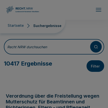
Direkt zum Inhalt
Startseite
Suchergebnisse
Suchergebnisse
Recht NRW durchsuchen
10417 Ergebnisse
Filter
Verordnung über die Freistellung wegen
Mutterschutz für Beamtinnen und
Richterinnen, Eltern - und Pflegezeit,