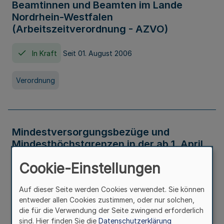
Beamtinnen und Beamten im Lande
Nordrhein-Westfalen
(Arbeitszeitverordnung - AZVO)
In Kraft
Seit 01. August 2006
Verordnung
Mindestversorgungsbezüge und
Mindesthöchstgrenzen in der ab 1. April
2026 maßgeblichen Höhe
Cookie-Einstellungen
In Kraft
Seit 31. Juli 2026
Auf dieser Seite werden Cookies verwendet. Sie können
entweder allen Cookies zustimmen, oder nur solchen,
Verwaltungsvorschrift
die für die Verwendung der Seite zwingend erforderlich
sind. Hier finden Sie die
Datenschutzerklärung