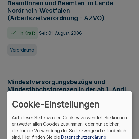
Beamtinnen und Beamten im Lande
Nordrhein-Westfalen
(Arbeitszeitverordnung - AZVO)
In Kraft
Seit 01. August 2006
Verordnung
Mindestversorgungsbezüge und
Mindesthöchstgrenzen in der ab 1. April
2026 maßgeblichen Höhe
Cookie-Einstellungen
In Kraft
Seit 31. Juli 2026
Auf dieser Seite werden Cookies verwendet. Sie können
entweder allen Cookies zustimmen, oder nur solchen,
Verwaltungsvorschrift
die für die Verwendung der Seite zwingend erforderlich
sind. Hier finden Sie die
Datenschutzerklärung