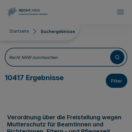
Direkt zum Inhalt
Startseite
Suchergebnisse
Suchergebnisse
Recht NRW durchsuchen
10417 Ergebnisse
Filter
Verordnung über die Freistellung wegen
Mutterschutz für Beamtinnen und
Richterinnen, Eltern - und Pflegezeit,