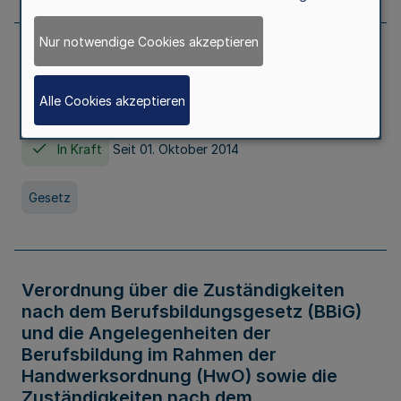
Nur notwendige Cookies akzeptieren
Gesetz über die Hochschulen des Landes
Nordrhein-Westfalen (Hochschulgesetz -
Alle Cookies akzeptieren
HG)
In Kraft
Seit 01. Oktober 2014
Gesetz
Verordnung über die Zuständigkeiten
nach dem Berufsbildungsgesetz (BBiG)
und die Angelegenheiten der
Berufsbildung im Rahmen der
Handwerksordnung (HwO) sowie die
Zuständigkeiten nach dem