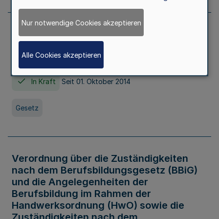
Nur notwendige Cookies akzeptieren
Gesetz über die Hochschulen des Landes
Nordrhein-Westfalen (Hochschulgesetz -
Alle Cookies akzeptieren
HG)
In Kraft
Seit 01. Oktober 2014
Gesetz
Verordnung über die Zuständigkeiten
nach dem Berufsbildungsgesetz (BBiG)
und die Angelegenheiten der
Berufsbildung im Rahmen der
Handwerksordnung (HwO) sowie die
Zuständigkeiten nach dem