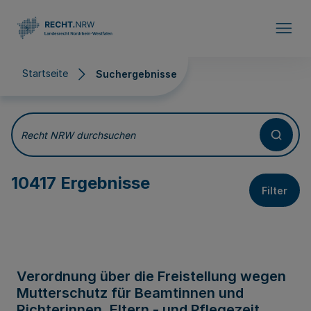
Direkt zum Inhalt
Startseite
Suchergebnisse
Suchergebnisse
Recht NRW durchsuchen
10417 Ergebnisse
Filter
Verordnung über die Freistellung wegen
Mutterschutz für Beamtinnen und
Richterinnen, Eltern - und Pflegezeit,