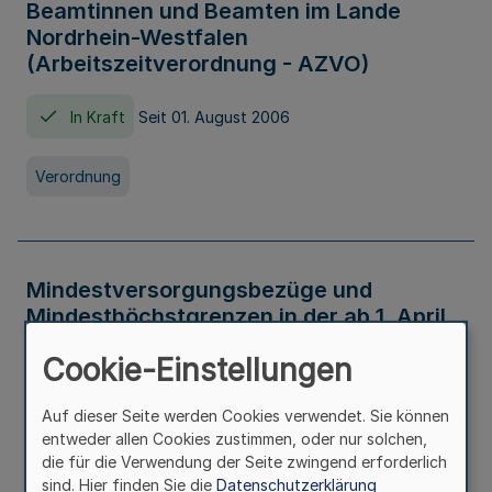
Beamtinnen und Beamten im Lande
Nordrhein-Westfalen
(Arbeitszeitverordnung - AZVO)
In Kraft
Seit 01. August 2006
Verordnung
Mindestversorgungsbezüge und
Mindesthöchstgrenzen in der ab 1. April
2026 maßgeblichen Höhe
Cookie-Einstellungen
In Kraft
Seit 31. Juli 2026
Auf dieser Seite werden Cookies verwendet. Sie können
entweder allen Cookies zustimmen, oder nur solchen,
Verwaltungsvorschrift
die für die Verwendung der Seite zwingend erforderlich
sind. Hier finden Sie die
Datenschutzerklärung