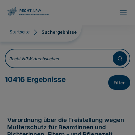
Direkt zum Inhalt
Startseite
Suchergebnisse
Suchergebnisse
Recht NRW durchsuchen
10416 Ergebnisse
Filter
Verordnung über die Freistellung wegen
Mutterschutz für Beamtinnen und
Richterinnen, Eltern - und Pflegezeit,