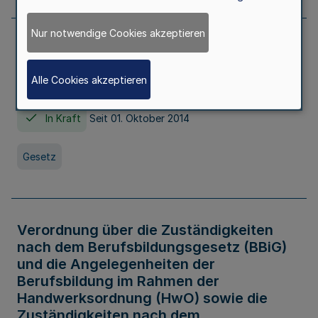
Nur notwendige Cookies akzeptieren
Gesetz über die Hochschulen des Landes
Nordrhein-Westfalen (Hochschulgesetz -
Alle Cookies akzeptieren
HG)
In Kraft
Seit 01. Oktober 2014
Gesetz
Verordnung über die Zuständigkeiten
nach dem Berufsbildungsgesetz (BBiG)
und die Angelegenheiten der
Berufsbildung im Rahmen der
Handwerksordnung (HwO) sowie die
Zuständigkeiten nach dem