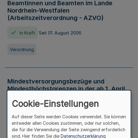
Beamtinnen und Beamten im Lande
Nordrhein-Westfalen
(Arbeitszeitverordnung - AZVO)
In Kraft
Seit 01. August 2006
Verordnung
Mindestversorgungsbezüge und
Mindesthöchstgrenzen in der ab 1. April
2026 maßgeblichen Höhe
Cookie-Einstellungen
In Kraft
Seit 31. Juli 2026
Auf dieser Seite werden Cookies verwendet. Sie können
entweder allen Cookies zustimmen, oder nur solchen,
Verwaltungsvorschrift
die für die Verwendung der Seite zwingend erforderlich
sind. Hier finden Sie die
Datenschutzerklärung