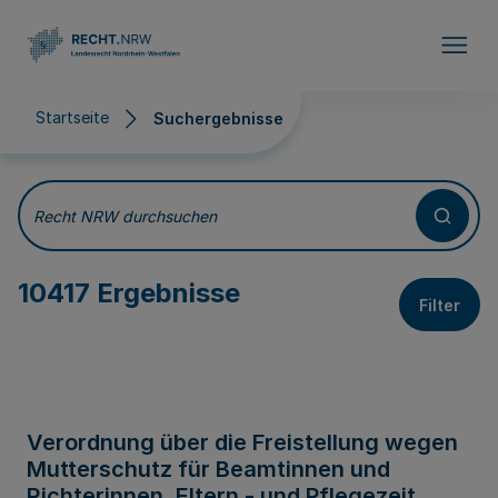
Direkt zum Inhalt
Startseite
Suchergebnisse
Suchergebnisse
Recht NRW durchsuchen
10417 Ergebnisse
Filter
Verordnung über die Freistellung wegen
Mutterschutz für Beamtinnen und
Richterinnen, Eltern - und Pflegezeit,