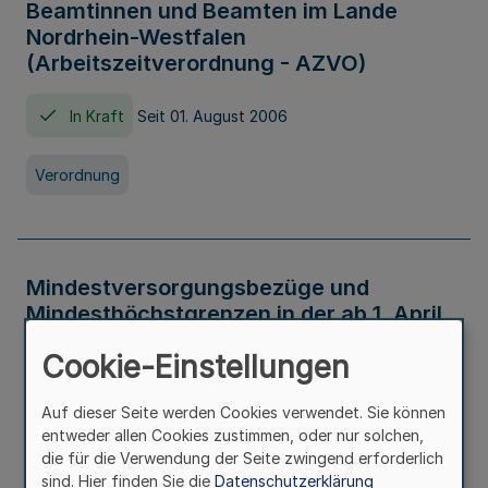
Beamtinnen und Beamten im Lande
Nordrhein-Westfalen
(Arbeitszeitverordnung - AZVO)
In Kraft
Seit 01. August 2006
Verordnung
Mindestversorgungsbezüge und
Mindesthöchstgrenzen in der ab 1. April
2026 maßgeblichen Höhe
Cookie-Einstellungen
In Kraft
Seit 31. Juli 2026
Auf dieser Seite werden Cookies verwendet. Sie können
entweder allen Cookies zustimmen, oder nur solchen,
Verwaltungsvorschrift
die für die Verwendung der Seite zwingend erforderlich
sind. Hier finden Sie die
Datenschutzerklärung