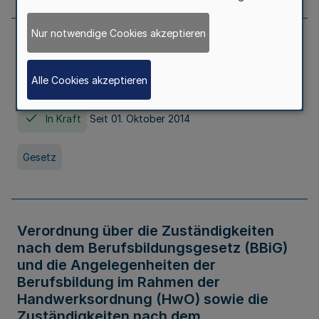
Nur notwendige Cookies akzeptieren
Gesetz über die Hochschulen des Landes
Nordrhein-Westfalen (Hochschulgesetz -
Alle Cookies akzeptieren
HG)
In Kraft
Seit 01. Oktober 2014
Gesetz
Verordnung über die Zuständigkeiten
nach dem Berufsbildungsgesetz (BBiG)
und die Angelegenheiten der
Berufsbildung im Rahmen der
Handwerksordnung (HwO) sowie die
Zuständigkeiten nach dem