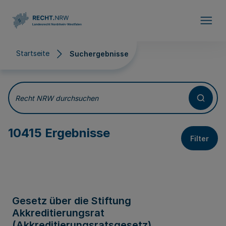
Direkt zum Inhalt
Startseite
Suchergebnisse
Suchergebnisse
Recht NRW durchsuchen
10415 Ergebnisse
Filter
Gesetz über die Stiftung
Akkreditierungsrat
(Akkreditierungsratsgesetz)