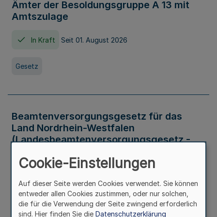
Ämter der Besoldungsgruppe A 13 mit
Amtszulage
In Kraft
Seit 01. August 2026
Gesetz
Beamtenversorgungsgesetz für das
Land Nordrhein-Westfalen
(Landesbeamtenversorgungsgesetz -
LBeamtVG NRW)
Cookie-Einstellungen
In Kraft
Seit 01. Juli 2016
Auf dieser Seite werden Cookies verwendet. Sie können
entweder allen Cookies zustimmen, oder nur solchen,
Gesetz
die für die Verwendung der Seite zwingend erforderlich
sind. Hier finden Sie die
Datenschutzerklärung