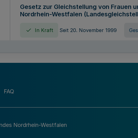
Gesetz zur Gleichstellung von Frauen 
Nordrhein-Westfalen (Landesgleichstel
In Kraft
Seit 20. November 1999
Ges
Gebührenordnung für Amtshandlungen 
zuständigen Ministeriums des Landes 
In Kraft
Seit 09. Januar 2016
Verord
FAQ
Gesetz über die Evangelische Fachhoc
Lippe
andes Nordrhein-Westfalen
In Kraft
Seit 29. Dezember 1987
Ges