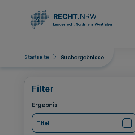
Direkt zum Inhalt
Startseite
Suchergebnisse
Suchergebnisse
Filter
Ergebnis
Titel