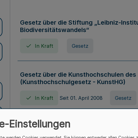
Gesetz über die Stiftung „Leibniz-Insti
Biodiversitätswandels“
In Kraft
Gesetz
Gesetz über die Kunsthochschulen des
(Kunsthochschulgesetz - KunstHG)
In Kraft
Seit 01. April 2008
Gesetz
e-Einstellungen
Verordnung über Beihilfen in Geburts-, 
Todesfällen (Beihilfenverordnung NRW
ite werden Cookies verwendet. Sie können entweder allen Cookies 