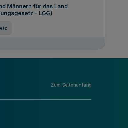
und Männern für das Land
lungsgesetz - LGG)
etz
des für Wissenschaft
Nordrhein-Westfalen
nung
Zum Seitenanfang
hschule Rheinland-Westfalen-
etz