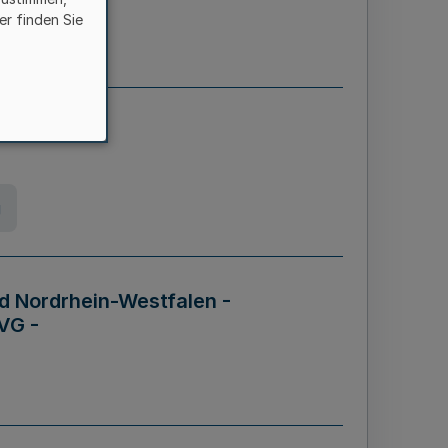
er finden Sie
etz
g
d Nordrhein-Westfalen -
VG -