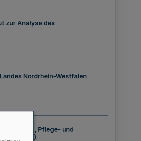
tut zur Analyse des
 Landes Nordrhein-Westfalen
Krankheits-, Pflege- und
 - BVO NRW)
zustimmen,