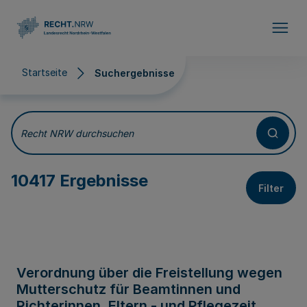
Direkt zum Inhalt
Startseite
Suchergebnisse
Suchergebnisse
Recht NRW durchsuchen
10417 Ergebnisse
Filter
Verordnung über die Freistellung wegen
Mutterschutz für Beamtinnen und
Richterinnen, Eltern - und Pflegezeit,