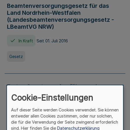
Beamtenversorgungsgesetz für das
Land Nordrhein-Westfalen
(Landesbeamtenversorgungsgesetz -
LBeamtVG NRW)
In Kraft
Seit 01. Juli 2016
Gesetz
Erstes Gesetz zur Ausführung des
Kinder- und Jugendhilfegesetzes - AG -
Cookie-Einstellungen
KJHG -
Auf dieser Seite werden Cookies verwendet. Sie können
In Kraft
Seit 01. Januar 1991
entweder allen Cookies zustimmen, oder nur solchen,
die für die Verwendung der Seite zwingend erforderlich
sind. Hier finden Sie die
Datenschutzerklärung