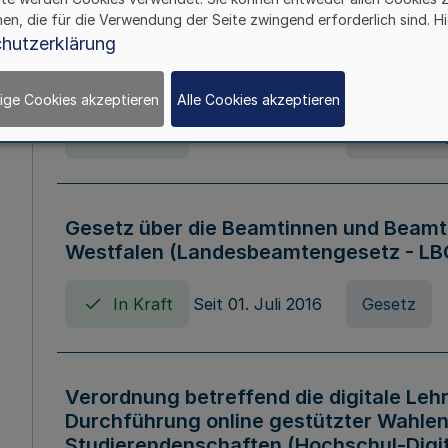
hen, die für die Verwendung der Seite zwingend erforderlich sind. Hi
Verordnung über die Wirtschaftsführu
hutzerklärung
Nordrhein-Westfalen (Hochschulwirtsc
HWFVO)
ige Cookies akzeptieren
Alle Cookies akzeptieren
In Kraft
Seit 11. Juli 2007
Verordnun
Gesetz über die Beamtinnen und Beamt
Westfalen (Landesbeamtengesetz - L
In Kraft
Seit 01. Juli 2016
Gesetz
Verordnung betreffend die digitale Leh
Durchführung online gestützter Wahlen
Studierendenschaften (Hochschul-Digi