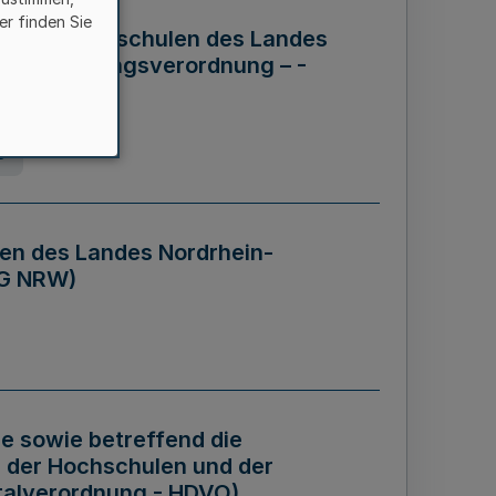
er finden Sie
ng der Hochschulen des Landes
haftsführungsverordnung – -
g
en des Landes Nordrhein-
BG NRW)
re sowie betreffend die
 der Hochschulen und der
talverordnung - HDVO)