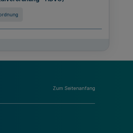
ordnung
rreneigenschaft und
schulen des Landes Nordrhein-
ng
Zum Seitenanfang
chschulabgaben
-VO)
nung