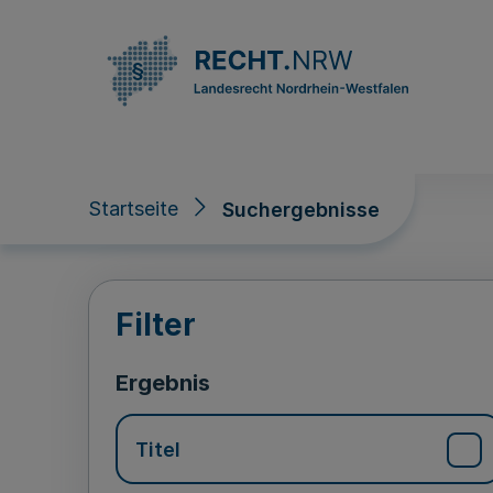
Direkt zum Inhalt
Startseite
Suchergebnisse
Suchergebnisse
Filter
Ergebnis
Titel