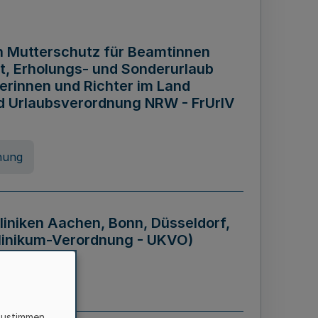
n Mutterschutz für Beamtinnen
it, Erholungs- und Sonderurlaub
rinnen und Richter im Land
nd Urlaubsverordnung NRW - FrUrlV
nung
liniken Aachen, Bonn, Düsseldorf,
klinikum-Verordnung - UKVO)
nung
zustimmen,