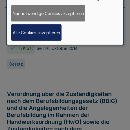
Nur notwendige Cookies akzeptieren
Gesetz über die Hochschulen des Landes
Nordrhein-Westfalen (Hochschulgesetz -
Alle Cookies akzeptieren
HG)
In Kraft
Seit 01. Oktober 2014
Gesetz
Verordnung über die Zuständigkeiten
nach dem Berufsbildungsgesetz (BBiG)
und die Angelegenheiten der
Berufsbildung im Rahmen der
Handwerksordnung (HwO) sowie die
Zuständigkeiten nach dem