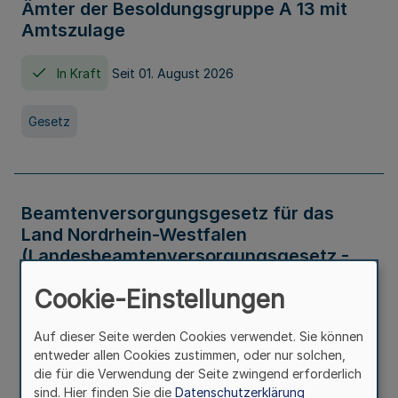
Ämter der Besoldungsgruppe A 13 mit
Amtszulage
In Kraft
Seit 01. August 2026
Gesetz
Beamtenversorgungsgesetz für das
Land Nordrhein-Westfalen
(Landesbeamtenversorgungsgesetz -
LBeamtVG NRW)
Cookie-Einstellungen
In Kraft
Seit 01. Juli 2016
Auf dieser Seite werden Cookies verwendet. Sie können
entweder allen Cookies zustimmen, oder nur solchen,
Gesetz
die für die Verwendung der Seite zwingend erforderlich
sind. Hier finden Sie die
Datenschutzerklärung