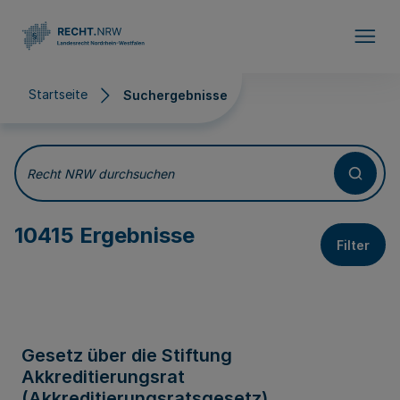
Direkt zum Inhalt
Startseite
Suchergebnisse
Suchergebnisse
Recht NRW durchsuchen
10415 Ergebnisse
Filter
Gesetz über die Stiftung
Akkreditierungsrat
(Akkreditierungsratsgesetz)