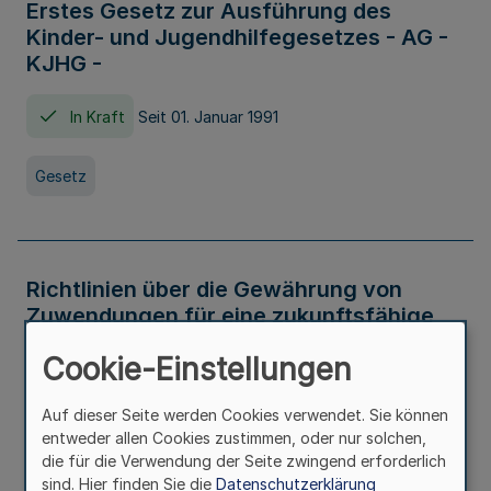
Erstes Gesetz zur Ausführung des
Kinder- und Jugendhilfegesetzes - AG -
KJHG -
In Kraft
Seit 01. Januar 1991
Gesetz
Richtlinien über die Gewährung von
Zuwendungen für eine zukunftsfähige
und nachhaltige Abwasserbeseitigung in
Cookie-Einstellungen
Nordrhein-Westfalen
Auf dieser Seite werden Cookies verwendet. Sie können
In Kraft
entweder allen Cookies zustimmen, oder nur solchen,
die für die Verwendung der Seite zwingend erforderlich
Verwaltungsvorschrift
sind. Hier finden Sie die
Datenschutzerklärung