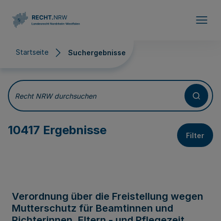
Direkt zum Inhalt
Startseite
Suchergebnisse
Suchergebnisse
Recht NRW durchsuchen
10417 Ergebnisse
Filter
Verordnung über die Freistellung wegen
Mutterschutz für Beamtinnen und
Richterinnen, Eltern - und Pflegezeit,