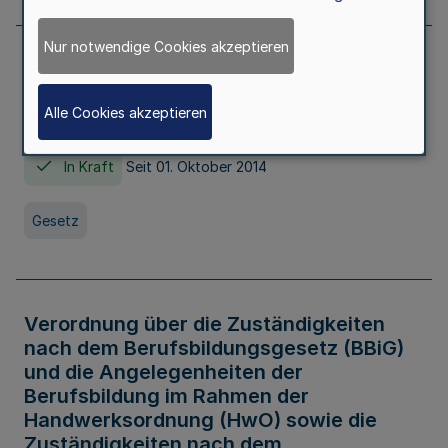
Nur notwendige Cookies akzeptieren
Gesetz über die Hochschulen des Landes
Nordrhein-Westfalen (Hochschulgesetz -
Alle Cookies akzeptieren
HG)
In Kraft
Seit 01. Oktober 2014
Gesetz
Verordnung über die Zuständigkeiten
nach dem Berufsbildungsgesetz (BBiG)
und die Angelegenheiten der
Berufsbildung im Rahmen der
Handwerksordnung (HwO) sowie die
Zuständigkeiten nach dem