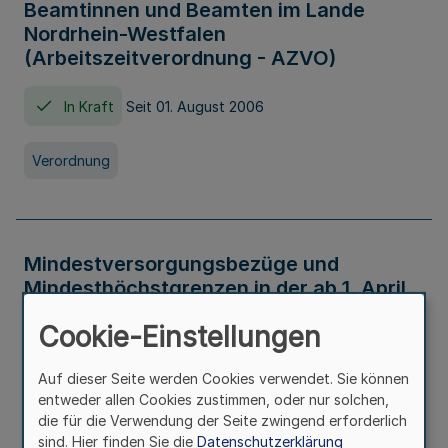
Beamtinnen und Beamten im Lande
Nordrhein-Westfalen
(Arbeitszeitverordnung - AZVO)
In Kraft
Seit 01. August 2006
Verordnung
Mindestversorgungsbezüge und
Mindesthöchstgrenzen in der ab 1. April
2026 maßgeblichen Höhe
Cookie-Einstellungen
In Kraft
Seit 31. Juli 2026
Auf dieser Seite werden Cookies verwendet. Sie können
entweder allen Cookies zustimmen, oder nur solchen,
Verwaltungsvorschrift
die für die Verwendung der Seite zwingend erforderlich
sind. Hier finden Sie die
Datenschutzerklärung