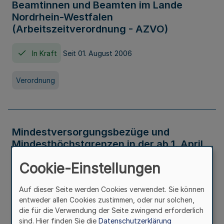
Beamtinnen und Beamten im Lande
Nordrhein-Westfalen
(Arbeitszeitverordnung - AZVO)
In Kraft
Seit 01. August 2006
Verordnung
Mindestversorgungsbezüge und
Mindesthöchstgrenzen in der ab 1. April
2026 maßgeblichen Höhe
Cookie-Einstellungen
In Kraft
Seit 31. Juli 2026
Auf dieser Seite werden Cookies verwendet. Sie können
entweder allen Cookies zustimmen, oder nur solchen,
Verwaltungsvorschrift
die für die Verwendung der Seite zwingend erforderlich
sind. Hier finden Sie die
Datenschutzerklärung