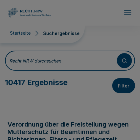
Direkt zum Inhalt
Startseite
Suchergebnisse
Suchergebnisse
Recht NRW durchsuchen
10417 Ergebnisse
Filter
Verordnung über die Freistellung wegen
Mutterschutz für Beamtinnen und
Richterinnen, Eltern - und Pflegezeit,