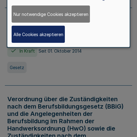
Nur notwendige Cookies akzeptieren
Gesetz über die Hochschulen des Landes
Nordrhein-Westfalen (Hochschulgesetz -
Alle Cookies akzeptieren
HG)
In Kraft
Seit 01. Oktober 2014
Gesetz
Verordnung über die Zuständigkeiten
nach dem Berufsbildungsgesetz (BBiG)
und die Angelegenheiten der
Berufsbildung im Rahmen der
Handwerksordnung (HwO) sowie die
Zuständigkeiten nach dem