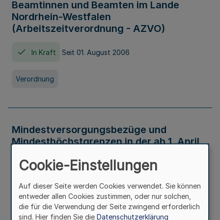
Beamtinnen und Beamten im Lande
Nordrhein-Westfalen
(Arbeitszeitverordnung - AZVO)
In Kraft
Seit 01. August 2006
Verordnung
Mindestversorgungsbezüge und
Mindesthöchstgrenzen in der ab 1. April
2026 maßgeblichen Höhe
Cookie-Einstellungen
In Kraft
Seit 31. Juli 2026
Auf dieser Seite werden Cookies verwendet. Sie können
entweder allen Cookies zustimmen, oder nur solchen,
Verwaltungsvorschrift
die für die Verwendung der Seite zwingend erforderlich
sind. Hier finden Sie die
Datenschutzerklärung