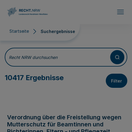
Direkt zum Inhalt
Startseite
Suchergebnisse
Suchergebnisse
Recht NRW durchsuchen
10417 Ergebnisse
Filter
Verordnung über die Freistellung wegen
Mutterschutz für Beamtinnen und
Richterinnen, Eltern - und Pflegezeit,