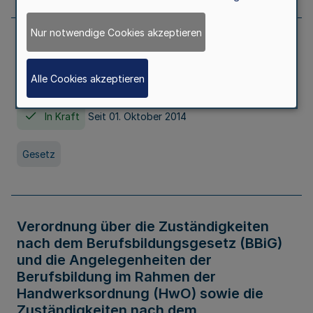
Nur notwendige Cookies akzeptieren
Gesetz über die Hochschulen des Landes
Nordrhein-Westfalen (Hochschulgesetz -
Alle Cookies akzeptieren
HG)
In Kraft
Seit 01. Oktober 2014
Gesetz
Verordnung über die Zuständigkeiten
nach dem Berufsbildungsgesetz (BBiG)
und die Angelegenheiten der
Berufsbildung im Rahmen der
Handwerksordnung (HwO) sowie die
Zuständigkeiten nach dem