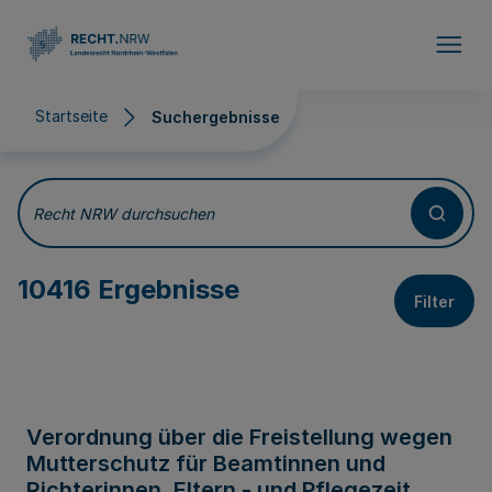
Direkt zum Inhalt
Startseite
Suchergebnisse
Suchergebnisse
Recht NRW durchsuchen
10416 Ergebnisse
Filter
Verordnung über die Freistellung wegen
Mutterschutz für Beamtinnen und
Richterinnen, Eltern - und Pflegezeit,