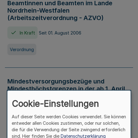
Beamtinnen und Beamten im Lande
Nordrhein-Westfalen
(Arbeitszeitverordnung - AZVO)
In Kraft
Seit 01. August 2006
Verordnung
Mindestversorgungsbezüge und
Mindesthöchstgrenzen in der ab 1. April
2026 maßgeblichen Höhe
Cookie-Einstellungen
In Kraft
Seit 31. Juli 2026
Auf dieser Seite werden Cookies verwendet. Sie können
entweder allen Cookies zustimmen, oder nur solchen,
Verwaltungsvorschrift
die für die Verwendung der Seite zwingend erforderlich
sind. Hier finden Sie die
Datenschutzerklärung