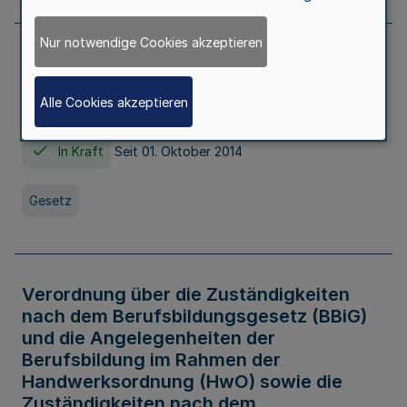
Nur notwendige Cookies akzeptieren
Gesetz über die Hochschulen des Landes
Nordrhein-Westfalen (Hochschulgesetz -
Alle Cookies akzeptieren
HG)
In Kraft
Seit 01. Oktober 2014
Gesetz
Verordnung über die Zuständigkeiten
nach dem Berufsbildungsgesetz (BBiG)
und die Angelegenheiten der
Berufsbildung im Rahmen der
Handwerksordnung (HwO) sowie die
Zuständigkeiten nach dem