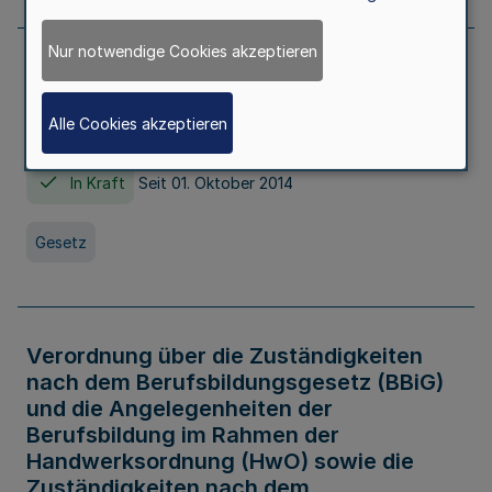
Nur notwendige Cookies akzeptieren
Gesetz über die Hochschulen des Landes
Nordrhein-Westfalen (Hochschulgesetz -
Alle Cookies akzeptieren
HG)
In Kraft
Seit 01. Oktober 2014
Gesetz
Verordnung über die Zuständigkeiten
nach dem Berufsbildungsgesetz (BBiG)
und die Angelegenheiten der
Berufsbildung im Rahmen der
Handwerksordnung (HwO) sowie die
Zuständigkeiten nach dem