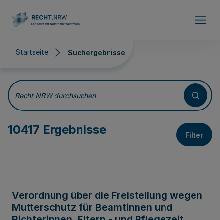
Direkt zum Inhalt
Startseite
Suchergebnisse
Suchergebnisse
Recht NRW durchsuchen
10417 Ergebnisse
Filter
Verordnung über die Freistellung wegen
Mutterschutz für Beamtinnen und
Richterinnen, Eltern - und Pflegezeit,