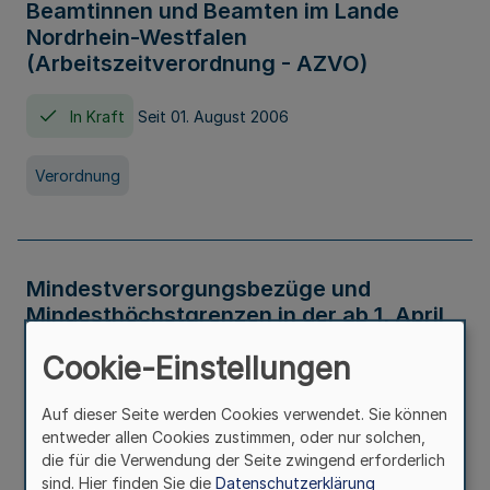
Beamtinnen und Beamten im Lande
Nordrhein-Westfalen
(Arbeitszeitverordnung - AZVO)
In Kraft
Seit 01. August 2006
Verordnung
Mindestversorgungsbezüge und
Mindesthöchstgrenzen in der ab 1. April
2026 maßgeblichen Höhe
Cookie-Einstellungen
In Kraft
Seit 31. Juli 2026
Auf dieser Seite werden Cookies verwendet. Sie können
entweder allen Cookies zustimmen, oder nur solchen,
Verwaltungsvorschrift
die für die Verwendung der Seite zwingend erforderlich
sind. Hier finden Sie die
Datenschutzerklärung