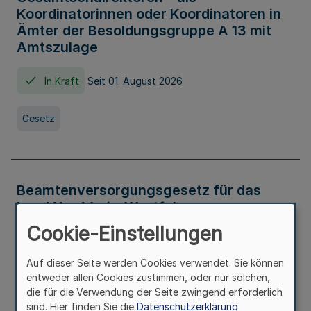
Koordinatorinnen oder Koordinatoren in
Ämter der Besoldungsgruppe A 13 mit
Amtszulage
In Kraft
Seit 01. August 2026
Gesetz
Beamtenversorgungsgesetz für das
Land Nordrhein-Westfalen
(Landesbeamtenversorgungsgesetz -
Cookie-Einstellungen
LBeamtVG NRW)
Auf dieser Seite werden Cookies verwendet. Sie können
In Kraft
Seit 01. Juli 2016
entweder allen Cookies zustimmen, oder nur solchen,
die für die Verwendung der Seite zwingend erforderlich
sind. Hier finden Sie die
Datenschutzerklärung