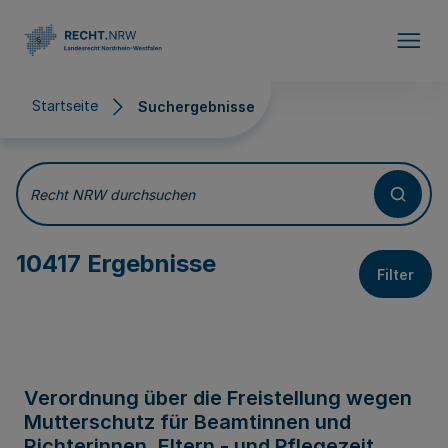
Direkt zum Inhalt
Startseite
Suchergebnisse
Suchergebnisse
Recht NRW durchsuchen
10417 Ergebnisse
Filter
Verordnung über die Freistellung wegen
Mutterschutz für Beamtinnen und
Richterinnen, Eltern - und Pflegezeit,