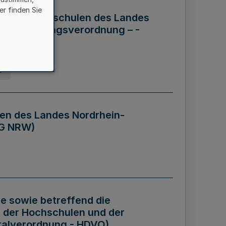
er finden Sie
ng der Hochschulen des Landes
haftsführungsverordnung – -
g
en des Landes Nordrhein-
BG NRW)
re sowie betreffend die
 der Hochschulen und der
talverordnung - HDVO)