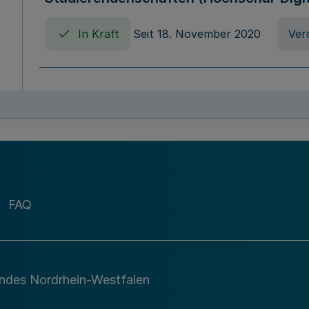
In Kraft
Seit 18. November 2020
Ver
Verordnung über die Erhebung von Ho
(Hochschulabgabenverordnung - HAbg
In Kraft
Seit 26. August 2015
Verord
FAQ
Gesetz über die Kunsthochschulen des
(Kunsthochschulgesetz - KunstHG)
In Kraft
Seit 01. April 2008
Gesetz
andes Nordrhein-Westfalen