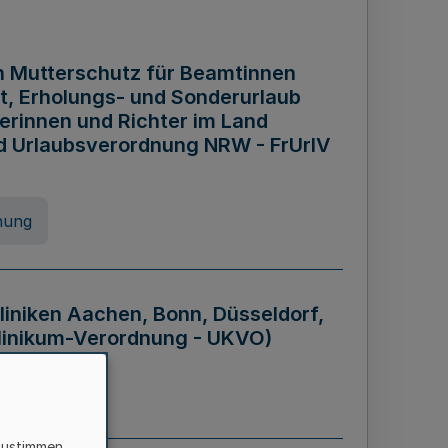
n Mutterschutz für Beamtinnen
it, Erholungs- und Sonderurlaub
rinnen und Richter im Land
nd Urlaubsverordnung NRW - FrUrlV
nung
liniken Aachen, Bonn, Düsseldorf,
klinikum-Verordnung - UKVO)
nung
zustimmen,