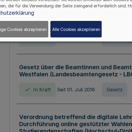
hen, die für die Verwendung der Seite zwingend erforderlich sind. Hi
Verordnung über die Wirtschaftsführu
hutzerklärung
Nordrhein-Westfalen (Hochschulwirtsc
HWFVO)
ige Cookies akzeptieren
Alle Cookies akzeptieren
In Kraft
Seit 11. Juli 2007
Verordnun
Gesetz über die Beamtinnen und Beamt
Westfalen (Landesbeamtengesetz - L
In Kraft
Seit 01. Juli 2016
Gesetz
Verordnung betreffend die digitale Leh
Durchführung online gestützter Wahlen
Studierendenschaften (Hochschul-Digi