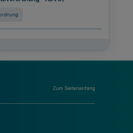
ordnung
chschulabgaben
-VO)
nung
Zum Seitenanfang
 Landes Nordrhein-Westfalen