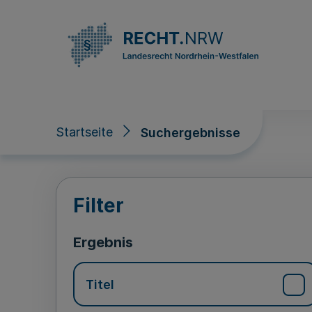
Direkt zum Inhalt
Startseite
Suchergebnisse
Suchergebnisse
Filter
Ergebnis
Titel